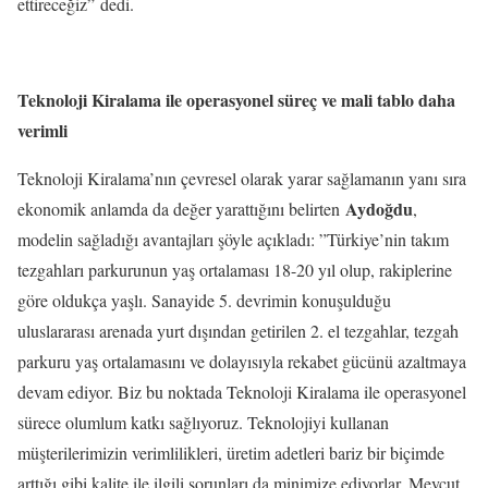
ettireceğiz”
dedi.
Teknoloji Kiralama ile operasyonel süreç ve mali tablo daha
verimli
Teknoloji Kiralama’nın çevresel olarak yarar sağlamanın yanı sıra
Aydoğdu
ekonomik anlamda da değer yarattığını belirten
,
modelin sağladığı avantajları şöyle açıkladı: ”Türkiye’nin takım
tezgahları parkurunun yaş ortalaması 18-20 yıl olup, rakiplerine
göre oldukça yaşlı. Sanayide 5. devrimin konuşulduğu
uluslararası arenada yurt dışından getirilen 2. el tezgahlar, tezgah
parkuru yaş ortalamasını ve dolayısıyla rekabet gücünü azaltmaya
devam ediyor. Biz bu noktada Teknoloji Kiralama ile operasyonel
sürece olumlum katkı sağlıyoruz. Teknolojiyi kullanan
müşterilerimizin verimlilikleri, üretim adetleri bariz bir biçimde
arttığı gibi kalite ile ilgili sorunları da minimize ediyorlar. Mevcut