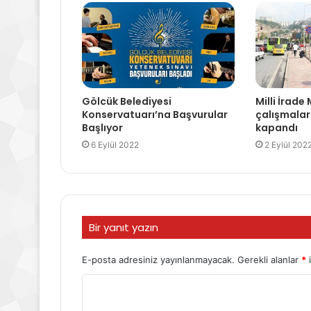
Gölcük Belediyesi
Milli İrad
Konservatuarı’na Başvurular
çalışmalar
Başlıyor
kapandı
6 Eylül 2022
2 Eylül 202
Bir yanıt yazın
E-posta adresiniz yayınlanmayacak.
Gerekli alanlar
*
i