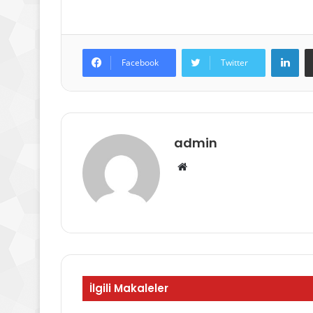
Lin
Facebook
Twitter
admin
Web
sitesi
İlgili Makaleler