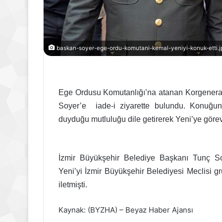
baskan-soyer-ege-ordu-komutani-kemal-yeniyi-konuk-etti.j
Ege Ordusu Komutanlığı’na atanan Korgeneral
Soyer’e iade-i ziyarette bulundu. Konuğun
duyduğu mutluluğu dile getirerek Yeni’ye görev
İzmir Büyükşehir Belediye Başkanı Tunç S
Yeni’yi İzmir Büyükşehir Belediyesi Meclisi grup
iletmişti.
Kaynak: (BYZHA) – Beyaz Haber Ajansı