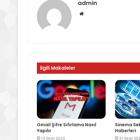
admin
Web
sitesi
İlgili Makaleler
Gmail Şifre Sıfırlama Nasıl
Sinema Sek
Yapılır
Haberleri
13 Ekim 2023
31 Ekim 20