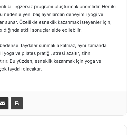
nli bir egzersiz programı oluşturmak önemlidir. Her iki
, bu nedenle yeni başlayanlardan deneyimli yogi ve
r sunar. Özellikle esneklik kazanmak isteyenler için,
ıldığında etkili sonuçlar elde edilebilir.
e bedensel faydalar sunmakla kalmaz, aynı zamanda
yoga ve pilates pratiği, stresi azaltır, zihni
rtırır. Bu yüzden, esneklik kazanmak için yoga ve
çok faydalı olacaktır.
kedIn
E-Posta ile paylaş
Yazdır