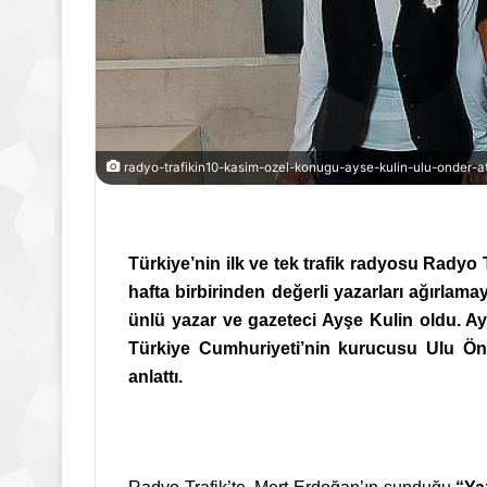
radyo-trafikin10-kasim-ozel-konugu-ayse-kulin-ulu-onder-ata
Türkiye’nin ilk ve tek trafik radyosu Radyo 
hafta birbirinden değerli yazarları ağırlam
ünlü yazar ve gazeteci Ayşe Kulin oldu. Ay
Türkiye Cumhuriyeti’nin kurucusu Ulu Önd
anlattı.