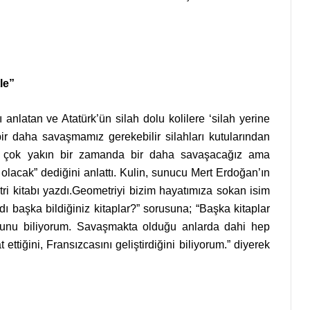
le”
anlatan ve Atatürk’ün silah dolu kolilere ‘silah yerine
bir daha savaşmamız gerekebilir silahları kutularından
et çok yakın bir zamanda bir daha savaşacağız ama
 olacak” dediğini anlattı. Kulin, sunucu Mert Erdoğan’ın
tri kitabı yazdı.Geometriyi bizim hayatımıza sokan isim
ı başka bildiğiniz kitaplar?” sorusuna; “Başka kitaplar
ğunu biliyorum. Savaşmakta olduğu anlarda dahi hep
ttiğini, Fransızcasını geliştirdiğini biliyorum.” diyerek