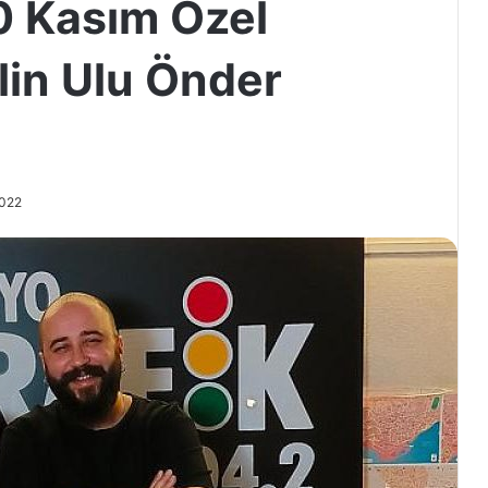
0 Kasım Özel
in Ulu Önder
ı
2022