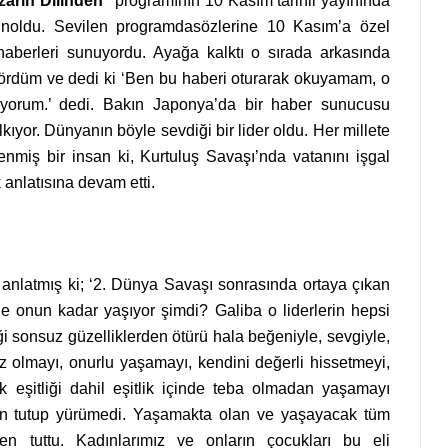
zarın Dilinden”
programının 10 Kasım tarihli yayınında
inoldu. Sevilen programdasözlerine 10 Kasım’a özel
haberleri sunuyordu. Ayağa kalktı o sırada arkasında
ördüm ve dedi ki ‘Ben bu haberi oturarak okuyamam, o
yorum.’ dedi. Bakın Japonya’da bir haber sunucusu
ıyor. Dünyanın böyle sevdiği bir lider oldu. Her millete
enmiş bir insan ki, Kurtuluş Savaşı’nda vatanını işgal
k anlatısına devam etti.
 anlatmış ki; ‘2. Dünya Savaşı sonrasında ortaya çıkan
nde onun kadar yaşıyor şimdi? Galiba o liderlerin hepsi
iği sonsuz güzelliklerden ötürü hala beğeniyle, sevgiyle,
ız olmayı, onurlu yaşamayı, kendini değerli hissetmeyi,
ek eşitliği dahil eşitlik içinde teba olmadan yaşamayı
en tutup yürümedi. Yaşamakta olan ve yaşayacak tüm
en tuttu. Kadınlarımız ve onların çocukları bu eli