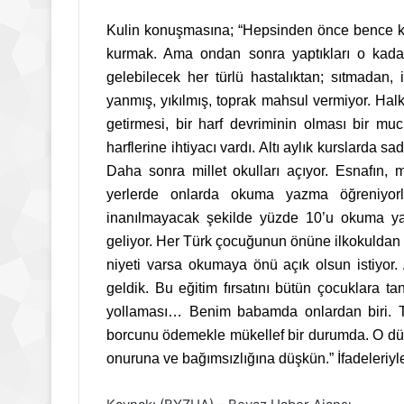
Kulin konuşmasına; “Hepsinden önce bence kaz
kurmak. Ama ondan sonra yaptıkları o kada
gelebilecek her türlü hastalıktan; sıtmadan,
yanmış, yıkılmış, toprak mahsul vermiyor. Ha
getirmesi, bir harf devriminin olması bir mu
harflerine ihtiyacı vardı. Altı aylık kurslarda s
Daha sonra millet okulları açıyor. Esnafın, m
yerlerde onlarda okuma yazma öğreniyorl
inanılmayacak şekilde yüzde 10’u okuma ya
geliyor. Her Türk çocuğunun önüne ilkokuldan 
niyeti varsa okumaya önü açık olsun istiyor.
geldik. Bu eğitim fırsatını bütün çocuklara tan
yollaması… Benim babamda onlardan biri. Tü
borcunu ödemekle mükellef bir durumda. O dün
onuruna ve bağımsızlığına düşkün.” İfadeleriyl