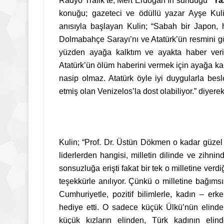
Radyo Trafik’te, Mert Erdoğan’ın sunduğu
“Ya
konuğu; gazeteci ve ödüllü yazar Ayşe Kul
anısıyla başlayan Kulin; “Sabah bir Japon, 
Dolmabahçe Sarayı’nı ve Atatürk’ün resmini g
yüzden ayağa kalktım ve ayakta haber veri
Atatürk’ün ölüm haberini vermek için ayağa kalk
nasip olmaz. Atatürk öyle iyi duygularla besl
etmiş olan Venizelos’la dost olabiliyor.” diyere
Kulin; “Prof. Dr. Üstün Dökmen o kadar güzel
liderlerden hangisi, milletin dilinde ve zihni
sonsuzluğa erişti fakat bir tek o milletine verd
teşekkürle anılıyor. Çünkü o milletine bağıms
Cumhuriyetle, pozitif bilimlerle, kadın – erk
hediye etti. O sadece küçük Ülkü’nün elind
küçük kızların elinden, Türk kadının elind