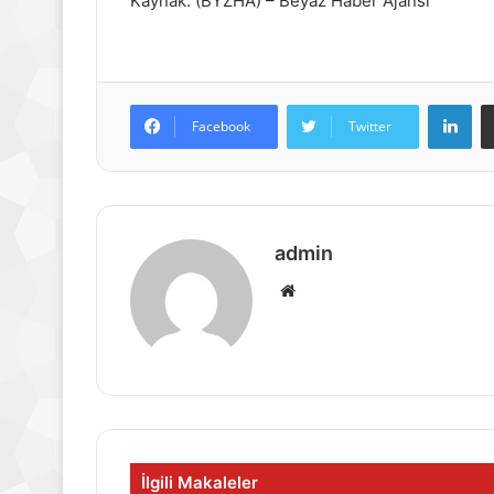
Kaynak: (BYZHA) – Beyaz Haber Ajansı
Lin
Facebook
Twitter
admin
Web
sitesi
İlgili Makaleler