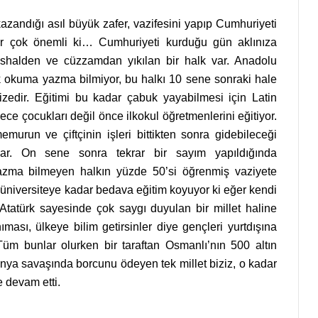
andığı asıl büyük zafer, vazifesini yapıp Cumhuriyeti
r çok önemli ki… Cumhuriyeti kurduğu gün aklınıza
 ishalden ve cüzzamdan yıkılan bir halk var. Anadolu
lk okuma yazma bilmiyor, bu halkı 10 sene sonraki hale
cizedir. Eğitimi bu kadar çabuk yayabilmesi için Latin
adece çocukları değil önce ilkokul öğretmenlerini eğitiyor.
emurun ve çiftçinin işleri bittikten sonra gidebileceği
ar. On sene sonra tekrar bir sayım yapıldığında
zma bilmeyen halkın yüzde 50’si öğrenmiş vaziyete
üniversiteye kadar bedava eğitim koyuyor ki eğer kendi
 Atatürk sayesinde çok saygı duyulan bir millet haline
ıması, ülkeye bilim getirsinler diye gençleri yurtdışına
m bunlar olurken bir taraftan Osmanlı’nın 500 altın
ya savaşında borcunu ödeyen tek millet biziz, o kadar
e devam etti.