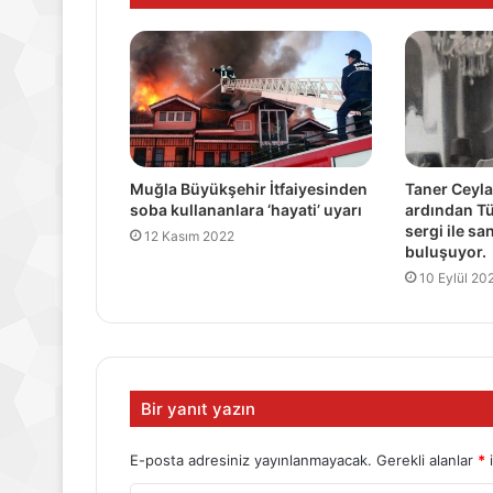
Muğla Büyükşehir İtfaiyesinden
Taner Ceyla
soba kullananlara ‘hayati’ uyarı
ardından Tü
sergi ile sa
12 Kasım 2022
buluşuyor.
10 Eylül 20
Bir yanıt yazın
E-posta adresiniz yayınlanmayacak.
Gerekli alanlar
*
i