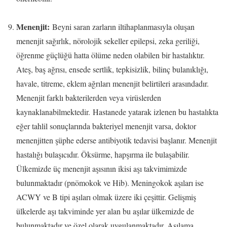
Menenjit:
Beyni saran zarların iltihaplanmasıyla oluşan
menenjit sağırlık, nörolojik sekeller epilepsi, zeka geriliği,
öğrenme güçlüğü hatta ölüme neden olabilen bir hastalıktır.
Ateş, baş ağrısı, ensede sertlik, tepkisizlik, bilinç bulanıklığı,
havale, titreme, eklem ağrıları menenjit belirtileri arasındadır.
Menenjit farklı bakterilerden veya virüslerden
kaynaklanabilmektedir
.
Hastanede yatarak izlenen bu hastalıkta
eğer tahlil sonuçlarında bakteriyel menenjit varsa, doktor
menenjitten şüphe ederse antibiyotik tedavisi başlanır. Menenjit
hastalığı bulaşıcıdır. Öksürme, hapşırma ile bulaşabilir.
Ülkemizde üç menenjit aşısının ikisi aşı takvimimizde
bulunmaktadır (pnömokok ve Hib). Meningokok aşıları ise
ACWY ve B tipi aşıları olmak üzere iki çeşittir. Gelişmiş
ülkelerde aşı takviminde yer alan bu aşılar ülkemizde de
bulunmaktadır ve özel olarak uygulanmaktadır. Aşılama