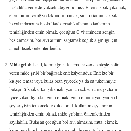
hastalıkta genelde yüksek ateş görülmez. Elleri sık sık yıkamak,
elleri burun ve ağza dokundurmamak, sınıf ortamını sık sık
havalandırmamak, okullarda ortak kullanım alanlarının
temizliğinden emin olmak, çocuğun C vitaminden zengin
beslenmesini, bol sıvı alımını sağlamak soğuk algınlığı için
alınabilecek önlemlerdendir.
Mide gribi:
İshal, karın ağrısı, kusma, bazen de ateşle belirti
veren mide gribi bir bağırsak enfeksiyonudur. Enfekte bir
kişiyle temas veya bulaş olan yiyecek ya da su tüketimiyle
bulaşır. Sık sık elleri yıkamak, yenilen sebze ve meyvelerin
iyice yıkandığından emin olmak, emin olunmayan yerden bir
şeyler yiyip içmemek, okulda ortak kullanım eşyalarının
temizliğinden emin olmak mide gribinin önlemlerinden
sayılabilir. Bulaşan çocuğun bol sıvı almasını, muz, ekmek,
kızarmış ekmek, yağsız makarna gibi besinlerle beslenmesini