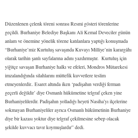
Düzenlenen çelenk töreni sonrası Resmi gösteri törenlerine
geçildi. Burhaniye Belediye Başkanı Ali Kemal Deveciler günün
anlam ve önemine yönelik törene katılanlara yaptığı konuşmada
“Burhaniye’miz Kurtuluş savaşında Kuvayı Milliye’nin karargâhı
olarak tarihin şanlı sayfalarına adını yazdırmıştır. Kurtuluş için
yiğitçe savaşan Burhaniye halkı ve efeleri, Mondros Mütarekesi
imzalandığında silahlarını müttefik kuvvetlere teslim
etmeyenlerdir.. Esaret altında iken ‘padişahın verdiği ferman
geçerli değildir’ diye Osmanlı hükümetine telgraf çeken yine
Burhaniyelilerdir. Padişahın yolladığı heyeti Nasiha’yı ilçelerine
sokmayan Burhaniyeliler ayrıca Osmanlı hükümetinin Burhaniye
diye bir kazası yoktur diye telgraf çekilmesine sebep olacak
şekilde kuvvacı tavır koymuşlardır” dedi.