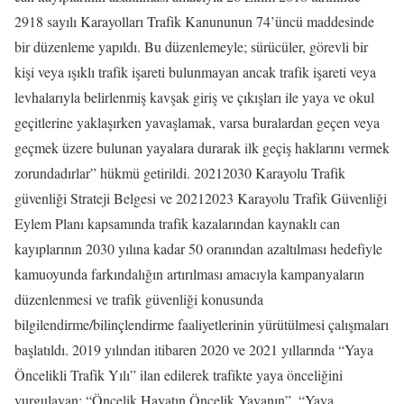
2918 sayılı Karayolları Trafik Kanununun 74’üncü maddesinde
bir düzenleme yapıldı. Bu düzenlemeyle; sürücüler, görevli bir
kişi veya ışıklı trafik işareti bulunmayan ancak trafik işareti veya
levhalarıyla belirlenmiş kavşak giriş ve çıkışları ile yaya ve okul
geçitlerine yaklaşırken yavaşlamak, varsa buralardan geçen veya
geçmek üzere bulunan yayalara durarak ilk geçiş haklarını vermek
zorundadırlar” hükmü getirildi. 2021­2030 Karayolu Trafik
güvenliği Strateji Belgesi ve 2021­2023 Karayolu Trafik Güvenliği
Eylem Planı kapsamında trafik kazalarından kaynaklı can
kayıplarının 2030 yılına kadar 50 oranından azaltılması hedefiyle
kamuoyunda farkındalığın artırılması amacıyla kampanyaların
düzenlenmesi ve trafik güvenliği konusunda
bilgilendirme/bilinçlendirme faaliyetlerinin yürütülmesi çalışmaları
başlatıldı. 2019 yılından itibaren 2020 ve 2021 yıllarında “Yaya
Öncelikli Trafik Yılı” ilan edilerek trafikte yaya önceliğini
vurgulayan; “Öncelik Hayatın Öncelik Yayanın”, “Yaya