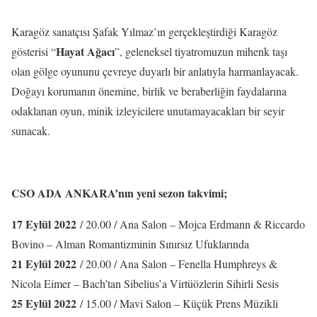
Karagöz sanatçısı Şafak Yılmaz’ın gerçekleştirdiği Karagöz
Hayat Ağacı
gösterisi “
”, geleneksel tiyatromuzun mihenk taşı
olan gölge oyununu çevreye duyarlı bir anlatıyla harmanlayacak.
Doğayı korumanın önemine, birlik ve beraberliğin faydalarına
odaklanan oyun, minik izleyicilere unutamayacakları bir seyir
sunacak.
CSO ADA ANKARA’nın yeni sezon takvimi;
17 Eylül 2022
/ 20.00 / Ana Salon – Mojca Erdmann & Riccardo
Bovino – Alman Romantizminin Sınırsız Ufuklarında
21 Eylül 2022
/ 20.00 / Ana Salon – Fenella Humphreys &
Nicola Eimer – Bach’tan Sibelius’a Virtüözlerin Sihirli Sesis
25 Eylül 2022
/ 15.00 / Mavi Salon – Küçük Prens Müzikli