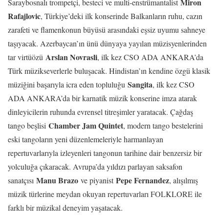
Mir
on
Saraybosnalı trompetçi, besteci ve multi-enstrümantalist
Rafajlovic
, Türkiye’deki ilk konserinde Balkanların ruhu, cazın
zarafeti ve flamenkonun büyüsü arasındaki eşsiz uyumu sahneye
taşıyacak. Azerbaycan’ın ünü dünyaya yayılan müzisyenlerinden
Arslan Novrasli
tar virtüözü
, ilk kez CSO ADA ANKARA’da
Türk müzikseverlerle buluşacak. Hindistan’ın kendine özgü klasik
Sangita
müziğini başarıyla icra eden topluluğu
, ilk kez CSO
ADA ANKARA’da bir karnatik müzik konserine imza atarak
dinleyicilerin ruhunda evrensel titreşimler yaratacak. Çağdaş
Chamber Jam Quintet
tango beşlisi
, modern tango bestelerini
eski tangoların yeni düzenlemeleriyle harmanlayan
repertuvarlarıyla izleyenleri tangonun tarihine dair benzersiz bir
yolculuğa çıkaracak. Avrupa’da yıldızı parlayan saksafon
Manu Brazo
Pepe Fernandez
sanatçısı
ve piyanist
, alışılmış
müzik türlerine meydan okuyan repertuvarları FOLKLORE ile
farklı bir müzikal deneyim yaşatacak.