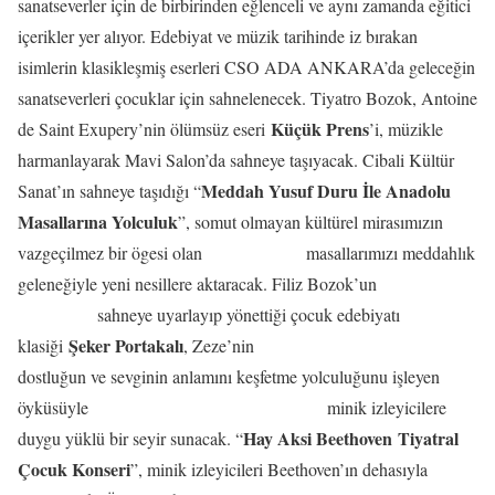
sanatseverler için de birbirinden eğlenceli ve aynı zamanda eğitici
içerikler yer alıyor. Edebiyat ve müzik tarihinde iz bırakan
isimlerin klasikleşmiş eserleri CSO ADA ANKARA’da geleceğin
sanatseverleri çocuklar için sahnelenecek. Tiyatro Bozok, Antoine
Küçük Prens
de Saint Exupery’nin ölümsüz eseri
’i, müzikle
harmanlayarak Mavi Salon’da sahneye taşıyacak. Cibali Kültür
Meddah Yusuf Duru İle Anadolu
Sanat’ın sahneye taşıdığı “
Masallarına Yolculuk
”, somut olmayan kültürel mirasımızın
vazgeçilmez bir ögesi olan masallarımızı meddahlık
geleneğiyle yeni nesillere aktaracak. Filiz Bozok’un
sahneye uyarlayıp yönettiği çocuk edebiyatı
Şeker Portakalı
klasiği
, Zeze’nin
dostluğun ve sevginin anlamını keşfetme yolculuğunu işleyen
öyküsüyle minik izleyicilere
Hay Aksi Beethoven Tiyatral
duygu yüklü bir seyir sunacak. “
Çocuk Konseri
”, minik izleyicileri Beethoven’ın dehasıyla