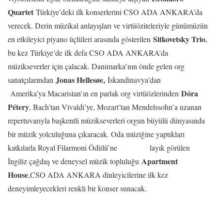
Quartet
Türkiye’deki ilk konserlerini CSO ADA ANKARA’da
verecek. Derin müzikal anlayışları ve virtüöziteleriyle günümüzün
Sitkovetsky Trio
en etkileyici piyano üçlüleri arasında gösterilen
,
bu kez Türkiye’de ilk defa CSO ADA ANKARA’da
müzikseverler için çalacak. Danimarka’nın önde gelen org
Jonas Hellesøe,
sanatçılarından
İskandinavya’dan
Dóra
Amerika’ya Macaristan’ın en parlak org virtüözlerinden
Pétery
, Bach’tan Vivaldi’ye, Mozart’tan Mendelssohn’a uzanan
repertuvarıyla başkentli müzikseverleri orgun büyülü dünyasında
bir müzik yolculuğuna çıkaracak. Oda müziğine yaptıkları
katkılarla Royal Filarmoni Ödülü’ne layık görülen
Apartment
İngiliz çağdaş ve deneysel müzik topluluğu
House
,CSO ADA ANKARA dinleyicilerine ilk kez
deneyimleyecekleri renkli bir konser sunacak.