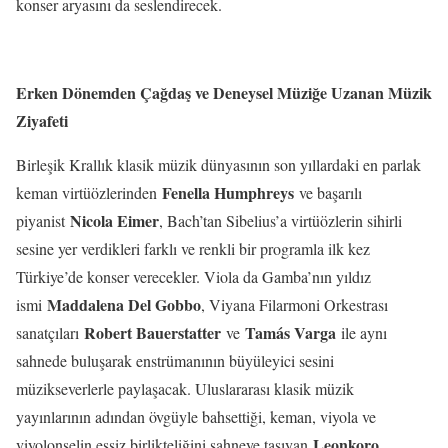
konser aryasını da seslendirecek.
Erken Dönemden Çağdaş ve Deneysel Müziğe Uzanan Müzik
Ziyafeti
Birleşik Krallık klasik müzik dünyasının son yıllardaki en parlak
Fenella Humphreys
keman virtüözlerinden
ve başarılı
Nicola Eimer
piyanist
, Bach’tan Sibelius’a virtüözlerin sihirli
sesine yer verdikleri farklı ve renkli bir programla ilk kez
Türkiye’de konser verecekler. Viola da Gamba’nın yıldız
Maddalena Del Gobbo
ismi
, Viyana Filarmoni Orkestrası
Robert Bauerstatter
Tamás Varga
sanatçıları
ve
ile aynı
sahnede buluşarak enstrümanının büyüleyici sesini
müzikseverlerle paylaşacak. Uluslararası klasik müzik
yayınlarının adından övgüyle bahsettiği, keman, viyola ve
Leonkoro
viyolonselin eşsiz birlikteliğini sahneye taşıyan