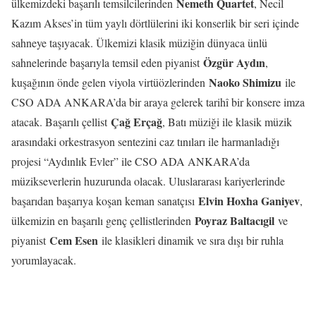
Nemeth Quartet
ülkemizdeki başarılı temsilcilerinden
, Necil
Kazım Akses’in tüm yaylı dörtlülerini iki konserlik bir seri içinde
sahneye taşıyacak. Ülkemizi klasik müziğin dünyaca ünlü
Özgür Aydın
sahnelerinde başarıyla temsil eden piyanist
,
Naoko Shimizu
kuşağının önde gelen viyola virtüözlerinden
ile
CSO ADA ANKARA’da bir araya gelerek tarihî bir konsere imza
Çağ Erçağ
atacak. Başarılı çellist
, Batı müziği ile klasik müzik
arasındaki orkestrasyon sentezini caz tınıları ile harmanladığı
projesi “Aydınlık Evler” ile CSO ADA ANKARA’da
müzikseverlerin huzurunda olacak. Uluslararası kariyerlerinde
Elvin Hoxha Ganiyev
başarıdan başarıya koşan keman sanatçısı
,
Poyraz Baltacıgil
ülkemizin en başarılı genç çellistlerinden
ve
Cem Esen
piyanist
ile klasikleri dinamik ve sıra dışı bir ruhla
yorumlayacak.