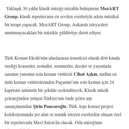
MozART
Yaklaşık 30 yıldır klasik müziği mizahla buluşturan
Group
, klasik repertuvarın en sevilen eserleriyle adeta müzikal
bir terapi yapacak. MozART Group, Ankaralı izleyicileri
unutamayacakları bir müzikle güldürüye davet ediyor.
Türk Keman Ekolü'nün uluslararası temsilcisi olarak dört kıtada
verdiği konserler, resitaller, seminerler, dersler ve yayınlarla
Cihat Aşkın
sanatını yansıtan usta keman virtüözü
, tarihin en
ünlü keman virtüözlerinden Paganini’nin solo keman için 24
kaprisini anlatımlı bir şekilde seslendirecek. Klasik müzik
geleneğinden yetişen Türkiye'nin önde gelen arp
Şirin Pancaroğlu
sanatçılarından
, Türk Arpı konser projesi
koleksiyonunda yer alan ve ustalık isteyen eserlerden oluşan özel
bir repertuvarla Mavi Salon’da olacak. Oda müziğinin