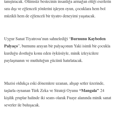
tanıştıracak. Ölümsüz bestecinin insanlığa armağan ettiği eserlerin
sıra dışı ve eğlenceli yönlerini işleyen oyun, çocuklara hem bol
müzikli hem de eğlenceli bir tiyatro deneyimi yaşatacak.
Burnunu Kaybeden
Uygur Sanat Tiyatrosu’nun sahnelediği “
Palyaço
”, burnunu arayan bir palyaçonun Yaki isimli bir çocukla
kurduğu dostluğu konu eden öyküsüyle, minik izleyicilere
paylaşmanın ve mutluluğun gücünü hatırlatacak.
Mazisi oldukça eski dönemlere uzanan, ahşap setler üzerinde,
“Mangala”
taşlarla oynanan Türk Zeka ve Strateji Oyunu
24
kişilik gruplar halinde iki seans olarak Fuaye alanında minik sanat
severler ile buluşacak.