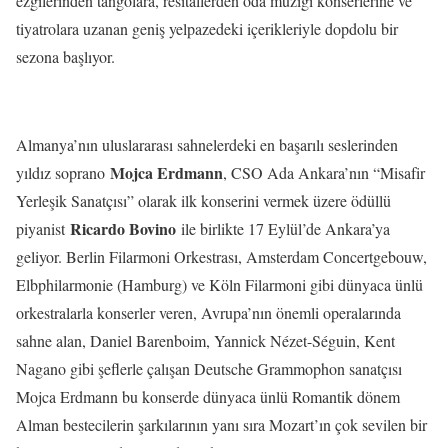
ezgilerinden tangolara, resitallerden oda müziği konserlerine ve
tiyatrolara uzanan geniş yelpazedeki içerikleriyle dopdolu bir
sezona başlıyor.
Almanya’nın uluslararası sahnelerdeki en başarılı seslerinden
Mojca Erdmann
yıldız soprano
, CSO Ada Ankara’nın “Misafir
Yerleşik Sanatçısı” olarak ilk konserini vermek üzere ödüllü
Ricardo Bovino
piyanist
ile birlikte 17 Eylül’de Ankara’ya
geliyor. Berlin Filarmoni Orkestrası, Amsterdam Concertgebouw,
Elbphilarmonie (Hamburg) ve Köln Filarmoni gibi dünyaca ünlü
orkestralarla konserler veren, Avrupa’nın önemli operalarında
sahne alan, Daniel Barenboim, Yannick Nézet-Séguin, Kent
Nagano gibi şeflerle çalışan Deutsche Grammophon sanatçısı
Mojca Erdmann bu konserde dünyaca ünlü Romantik dönem
Alman bestecilerin şarkılarının yanı sıra Mozart’ın çok sevilen bir