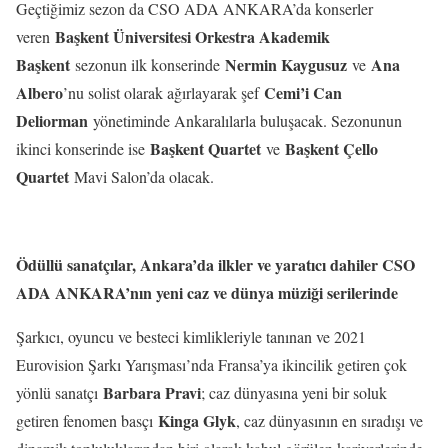
Geçtiğimiz sezon da CSO ADA ANKARA’da konserler
Başkent Üniversitesi Orkestra Akademik
veren
Başkent
Nermin Kaygusuz
Ana
sezonun ilk konserinde
ve
Albero
Cemi’i Can
’nu solist olarak ağırlayarak şef
Deliorman
yönetiminde Ankaralılarla buluşacak. Sezonunun
Başkent Quartet
Başkent Çello
ikinci konserinde ise
ve
Quartet
Mavi Salon’da olacak.
Ödüllü sanatçılar, Ankara’da ilkler ve yaratıcı dahiler CSO
ADA ANKARA’nın yeni caz ve dünya müziği serilerinde
Şarkıcı, oyuncu ve besteci kimlikleriyle tanınan ve 2021
Eurovision Şarkı Yarışması’nda Fransa’ya ikincilik getiren çok
Barbara Pravi
yönlü sanatçı
; caz dünyasına yeni bir soluk
Kinga Glyk
getiren fenomen basçı
, caz dünyasının en sıradışı ve