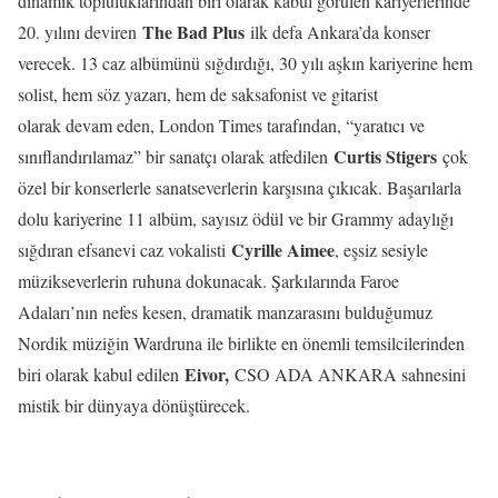
dinamik topluluklarından biri olarak kabul görülen kariyerlerinde
The Bad Plus
20. yılını deviren
ilk defa Ankara’da konser
verecek. 13 caz albümünü sığdırdığı, 30 yılı aşkın kariyerine hem
solist, hem söz yazarı, hem de saksafonist ve gitarist
olarak devam eden, London Times tarafından, “yaratıcı ve
Curtis Stigers
sınıflandırılamaz” bir sanatçı olarak atfedilen
çok
özel bir konserlerle sanatseverlerin karşısına çıkıcak. Başarılarla
dolu kariyerine 11 albüm, sayısız ödül ve bir Grammy adaylığı
Cyrille Aimee
sığdıran efsanevi caz vokalisti
, eşsiz sesiyle
müzikseverlerin ruhuna dokunacak. Şarkılarında Faroe
Adaları’nın nefes kesen, dramatik manzarasını bulduğumuz
Nordik müziğin Wardruna ile birlikte en önemli temsilcilerinden
Eivor,
biri olarak kabul edilen
CSO ADA ANKARA sahnesini
mistik bir dünyaya dönüştürecek.