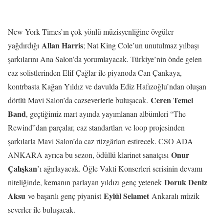
New York Times’ın çok yönlü müzisyenliğine övgüler
Allan Harris
yağdırdığı
; Nat King Cole’un unutulmaz yılbaşı
şarkılarını Ana Salon’da yorumlayacak. Türkiye’nin önde gelen
caz solistlerinden Elif Çağlar ile piyanoda Can Çankaya,
kontrbasta Kağan Yıldız ve davulda Ediz Hafızoğlu’ndan oluşan
Ceren Temel
dörtlü Mavi Salon’da cazseverlerle buluşacak.
Band
, geçtiğimiz mart ayında yayımlanan albümleri “The
Rewind”dan parçalar, caz standartları ve loop projesinden
şarkılarla Mavi Salon’da caz rüzgârları estirecek. CSO ADA
Onur
ANKARA ayrıca bu sezon, ödüllü klarinet sanatçısı
Çalışkan
’ı ağırlayacak. Öğle Vakti Konserleri serisinin devamı
Doruk Deniz
niteliğinde, kemanın parlayan yıldızı genç yetenek
Aksu
Eylül Selamet
ve başarılı genç piyanist
Ankaralı müzik
severler ile buluşacak.