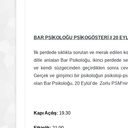
BAR PSİKOLOĞU PSİKOGÖSTERİ // 20 EYLÜL 
İlk perdede sıklıkla sorulan ve merak edilen kon
dille anlatan Bar Psikoloğu, ikinci perdede sey
ve kendi süzgecinden geçirdikten sonra ceva
Gerçek ve girişimci bir psikoloğun psikoloji-psi
olan Bar Psikoloğu, 20 Eylül’de Zorlu PSM’nin
Kapı Açılış:
19.30
Etkinlik:
21.00