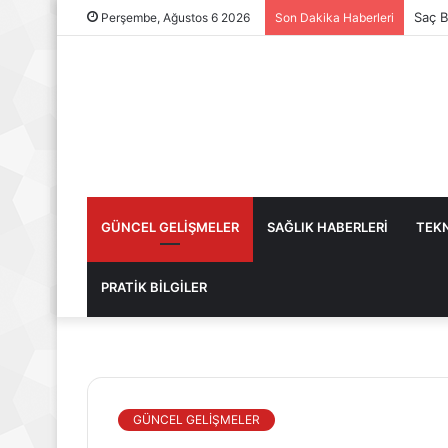
Saç B
Perşembe, Ağustos 6 2026
Son Dakika Haberleri
GÜNCEL GELİŞMELER
SAĞLIK HABERLERİ
TEKN
PRATİK BİLGİLER
GÜNCEL GELİŞMELER