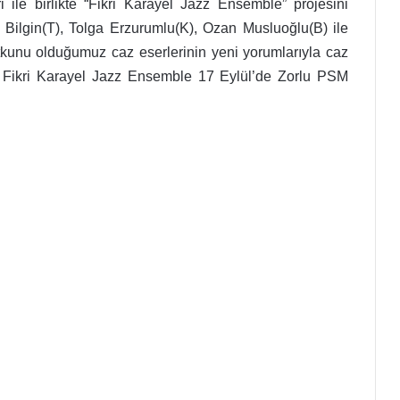
i ile birlikte “Fikri Karayel Jazz Ensemble” projesini
ga Bilgin(T), Tolga Erzurumlu(K), Ozan Musluoğlu(B) ile
tutkunu olduğumuz caz eserlerinin yeni yorumlarıyla caz
 Fikri Karayel Jazz Ensemble 17 Eylül’de Zorlu PSM