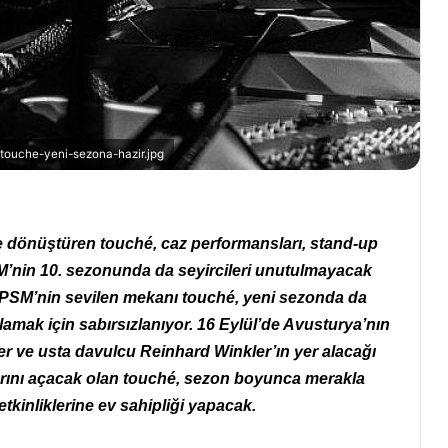
touche-yeni-sezona-hazir.jpg
e dönüştüren touché, caz performansları, stand-up
 PSM’nin 10. sezonunda da seyircileri unutulmayacak
 PSM’nin sevilen mekanı touché, yeni sezonda da
rlamak için sabırsızlanıyor. 16 Eylül’de Avusturya’nın
 ve usta davulcu Reinhard Winkler’ın yer alacağı
rını açacak olan touché, sezon boyunca merakla
tkinliklerine ev sahipliği yapacak.