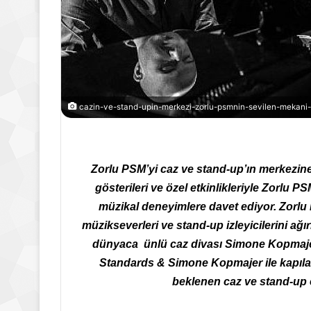
cazin-ve-stand-upin-merkezi-zorlu-psmnin-sevilen-mekani-
Zorlu PSM’yi caz ve stand-up’ın merkezin
gösterileri ve özel etkinlikleriyle Zorlu
müzikal deneyimlere davet ediyor. Zorlu
müzikseverleri ve stand-up izleyicilerini ağı
dünyaca ünlü caz divası Simone Kopmajer
Standards & Simone Kopmajer ile kapıla
beklenen caz ve stand-up e