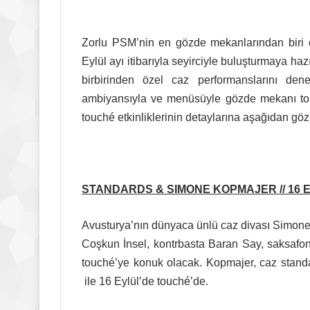
Zorlu PSM’nin en gözde mekanlarından biri o
Eylül ayı itibarıyla seyirciyle buluşturmaya hazı
birbirinden özel caz performanslarını de
ambiyansıyla ve menüsüyle gözde mekanı touch
touché etkinliklerinin detaylarına aşağıdan göz 
STANDARDS & SIMONE KOPMAJER // 16 EYLÜ
Avusturya’nın dünyaca ünlü caz divası Simone
Coşkun İnsel, kontrbasta Baran Say, saksafon
touché’ye konuk olacak. Kopmajer, caz standa
ile 16 Eylül’de touché’de.