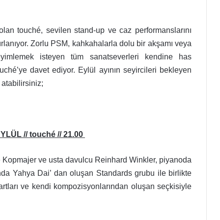
lan touché, sevilen stand-up ve caz performanslarını
rlanıyor.
Zorlu PSM, kahkahalarla dolu bir akşamı veya
neyimlemek isteyen tüm sanatseverleri kendine has
é’ye davet ediyor. Eylül ayının seyircileri bekleyen
atabilirsiniz;
L // touché // 21.00
 Kopmajer ve usta davulcu Reinhard Winkler, piyanoda
da Yahya Dai’ dan oluşan Standards grubu ile birlikte
rtları ve kendi kompozisyonlarından oluşan seçkisiyle