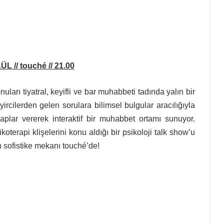
// touché // 21.00
uları tiyatral, keyifli ve bar muhabbeti tadında yalın bir
ircilerden gelen sorulara bilimsel bulgular aracılığıyla
plar vererek interaktif bir muhabbet ortamı sunuyor.
koterapi klişelerini konu aldığı bir psikoloji talk show’u
 sofistike mekanı touché’de!