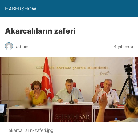
HABERSHOW
Akarcalıların zaferi
admin
4 yıl önce
akarcalilarin-zaferi.jpg