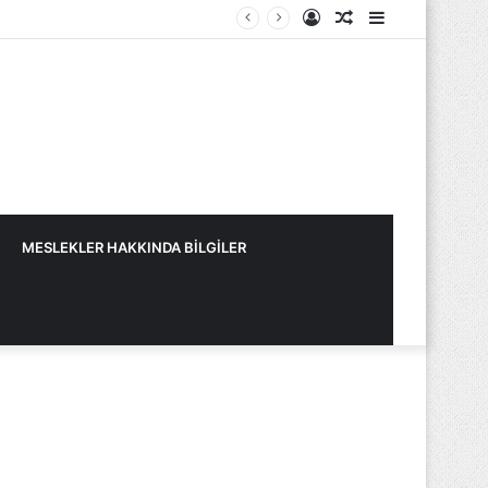
Kayıt
Rastgele
Kenar
Ol
Makale
Bölmesi
MESLEKLER HAKKINDA BİLGİLER