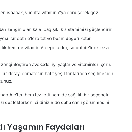
en ıspanak, vücutta vitamin A’ya dönüşerek göz
n zengin olan kale, bağışıklık sistemimizi güçlendirir.
eşil smoothie’lere tat ve besin değeri katar.
ılık hem de vitamin A deposudur, smoothie’lere lezzet
enginleştiren avokado, iyi yağlar ve vitaminler içerir.
ir detay, domatesin hafif yeşil tonlarında seçilmesidir;
sunuz.
smoothie’ler, hem lezzetli hem de sağlıklı bir seçenek
ızı desteklerken, cildinizin de daha canlı görünmesini
klı Yaşamın Faydaları