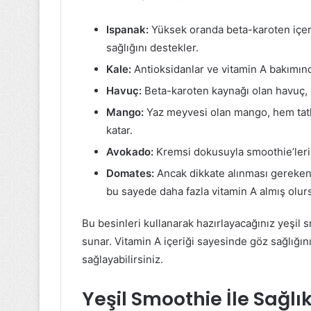
Ispanak:
Yüksek oranda beta-karoten içer
sağlığını destekler.
Kale:
Antioksidanlar ve vitamin A bakımında
Havuç:
Beta-karoten kaynağı olan havuç, y
Mango:
Yaz meyvesi olan mango, hem tatl
katar.
Avokado:
Kremsi dokusuyla smoothie’leri z
Domates:
Ancak dikkate alınması gereken b
bu sayede daha fazla vitamin A almış olur
Bu besinleri kullanarak hazırlayacağınız yeşil 
sunar. Vitamin A içeriği sayesinde göz sağlığın
sağlayabilirsiniz.
Yeşil Smoothie İle Sağlı