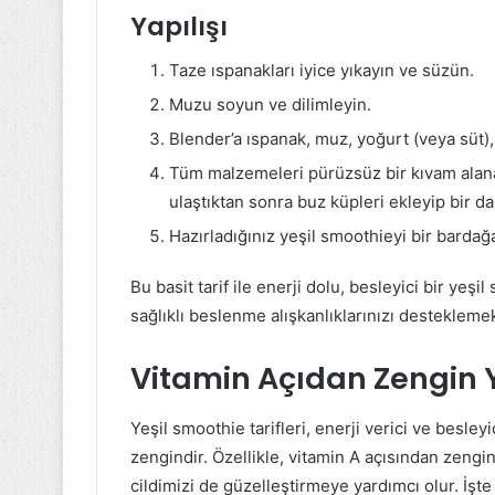
Yapılışı
Taze ıspanakları iyice yıkayın ve süzün.
Muzu soyun ve dilimleyin.
Blender’a ıspanak, muz, yoğurt (veya süt),
Tüm malzemeleri pürüzsüz bir kıvam alana k
ulaştıktan sonra buz küpleri ekleyip bir dah
Hazırladığınız yeşil smoothieyi bir barda
Bu basit tarif ile enerji dolu, besleyici bir yeş
sağlıklı beslenme alışkanlıklarınızı desteklemek i
Vitamin Açıdan Zengin Y
Yeşil smoothie tarifleri, enerji verici ve besley
zengindir. Özellikle, vitamin A açısından zengin
cildimizi de güzelleştirmeye yardımcı olur. İşte