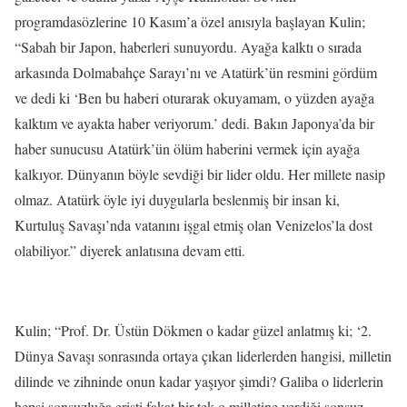
programdasözlerine 10 Kasım’a özel anısıyla başlayan Kulin;
“Sabah bir Japon, haberleri sunuyordu. Ayağa kalktı o sırada
arkasında Dolmabahçe Sarayı’nı ve Atatürk’ün resmini gördüm
ve dedi ki ‘Ben bu haberi oturarak okuyamam, o yüzden ayağa
kalktım ve ayakta haber veriyorum.’ dedi. Bakın Japonya’da bir
haber sunucusu Atatürk’ün ölüm haberini vermek için ayağa
kalkıyor. Dünyanın böyle sevdiği bir lider oldu. Her millete nasip
olmaz. Atatürk öyle iyi duygularla beslenmiş bir insan ki,
Kurtuluş Savaşı’nda vatanını işgal etmiş olan Venizelos’la dost
olabiliyor.” diyerek anlatısına devam etti.
Kulin; “Prof. Dr. Üstün Dökmen o kadar güzel anlatmış ki; ‘2.
Dünya Savaşı sonrasında ortaya çıkan liderlerden hangisi, milletin
dilinde ve zihninde onun kadar yaşıyor şimdi? Galiba o liderlerin
hepsi sonsuzluğa erişti fakat bir tek o milletine verdiği sonsuz