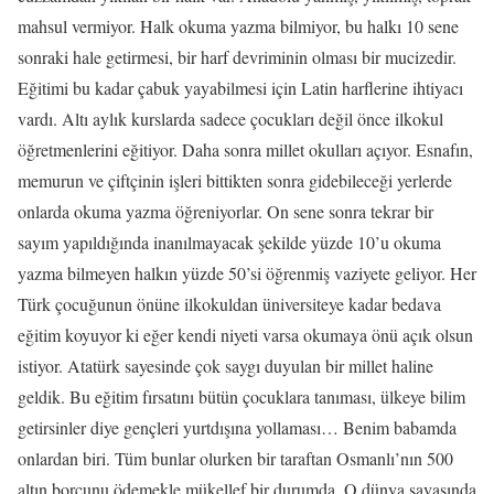
mahsul vermiyor. Halk okuma yazma bilmiyor, bu halkı 10 sene
sonraki hale getirmesi, bir harf devriminin olması bir mucizedir.
Eğitimi bu kadar çabuk yayabilmesi için Latin harflerine ihtiyacı
vardı. Altı aylık kurslarda sadece çocukları değil önce ilkokul
öğretmenlerini eğitiyor. Daha sonra millet okulları açıyor. Esnafın,
memurun ve çiftçinin işleri bittikten sonra gidebileceği yerlerde
onlarda okuma yazma öğreniyorlar. On sene sonra tekrar bir
sayım yapıldığında inanılmayacak şekilde yüzde 10’u okuma
yazma bilmeyen halkın yüzde 50’si öğrenmiş vaziyete geliyor. Her
Türk çocuğunun önüne ilkokuldan üniversiteye kadar bedava
eğitim koyuyor ki eğer kendi niyeti varsa okumaya önü açık olsun
istiyor. Atatürk sayesinde çok saygı duyulan bir millet haline
geldik. Bu eğitim fırsatını bütün çocuklara tanıması, ülkeye bilim
getirsinler diye gençleri yurtdışına yollaması… Benim babamda
onlardan biri. Tüm bunlar olurken bir taraftan Osmanlı’nın 500
altın borcunu ödemekle mükellef bir durumda. O dünya savaşında