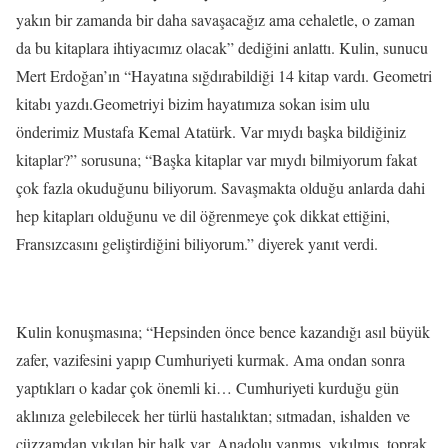
yakın bir zamanda bir daha savaşacağız ama cehaletle, o zaman
da bu kitaplara ihtiyacımız olacak” dediğini anlattı. Kulin, sunucu
Mert Erdoğan’ın “Hayatına sığdırabildiği 14 kitap vardı. Geometri
kitabı yazdı.Geometriyi bizim hayatımıza sokan isim ulu
önderimiz Mustafa Kemal Atatürk. Var mıydı başka bildiğiniz
kitaplar?” sorusuna; “Başka kitaplar var mıydı bilmiyorum fakat
çok fazla okuduğunu biliyorum. Savaşmakta olduğu anlarda dahi
hep kitapları olduğunu ve dil öğrenmeye çok dikkat ettiğini,
Fransızcasını geliştirdiğini biliyorum.” diyerek yanıt verdi.
Kulin konuşmasına; “Hepsinden önce bence kazandığı asıl büyük
zafer, vazifesini yapıp Cumhuriyeti kurmak. Ama ondan sonra
yaptıkları o kadar çok önemli ki… Cumhuriyeti kurduğu gün
aklınıza gelebilecek her türlü hastalıktan; sıtmadan, ishalden ve
cüzzamdan yıkılan bir halk var. Anadolu yanmış, yıkılmış, toprak