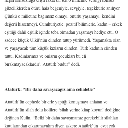
güzelliklerden ötürü hala beğeniyle, sevgiyle, teşekkürle anılıyor.
Çünkü o milletine bağımsız olmayı, onurlu yaşamayı, kendini
değerli hissetmeyi, Cumhuriyetle, pozitif bilimlerle, kadın – erkek
eşitliği dahil eşitlik içinde teba olmadan yaşamayı hediye etti. O
sadece küçük Ülkü’nün elinden tutup yürümedi. Yaşamakta olan
ve yaşayacak tüm küçük kızların elinden, Türk kadının elinden
tuttu. Kadınlarımız ve onların çocukları bu eli
bırakmayacaklardır’. Atatürk budur” dedi.
Atatürk: “Bir daha savaşacağız ama cehaletle”
Atatürk’ün cephede bir erle yaptığı konuşmayı anlatan ve
Atatürk’ün silah dolu kolilere ‘silah yerine kitap koyun’ dediğine
değinen Kulin, “Belki bir daha savaşmamız gerekebilir silahları
kutularından çıkartmayalım diyen askere Atatürk’ün ‘evet çok