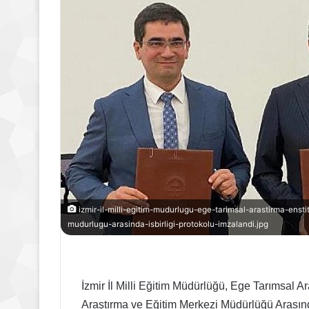
izmir-il-milli-egitim-mudurlugu-ege-tarimsal-arastirma-enst
mudurlugu-arasinda-isbirligi-protokolu-imzalandi.jpg
İzmir İl Milli Eğitim Müdürlüğü, Ege Tarımsal 
Araştırma ve Eğitim Merkezi Müdürlüğü Arasında