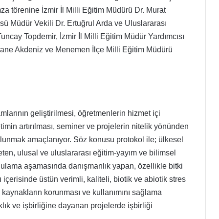
 törenine İzmir İl Milli Eğitim Müdürü Dr. Murat
sü Müdür Vekili Dr. Ertuğrul Arda ve Uluslararası
ncay Topdemir, İzmir İl Milli Eğitim Müdür Yardımcısı
evlane Akdeniz ve Menemen İlçe Milli Eğitim Müdürü
arının geliştirilmesi, öğretmenlerin hizmet içi
retimin artırılması, seminer ve projelerin nitelik yönünden
bulunmak amaçlanıyor. Söz konusu protokol ile; ülkesel
ten, ulusal ve uluslararası eğitim-yayım ve bilimsel
uygulama aşamasında danışmanlık yapan, özellikle bitki
erisinde üstün verimli, kaliteli, biotik ve abiotik stres
tik kaynakların korunması ve kullanımını sağlama
ık ve işbirliğine dayanan projelerde işbirliği