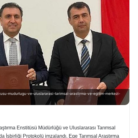
itusu-mudurlugu-ve-uluslararasi-tarimsal-arastirma-ve-egitim-merkezi-
Araştırma Enstitüsü Müdürlüğü ve Uluslararası Tarımsal
 İşbirliği Protokolü imzalandı. Ege Tarımsal Araştırma