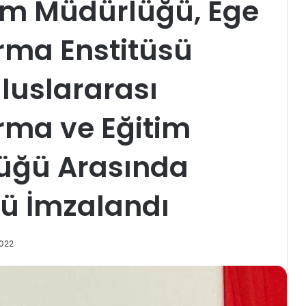
ğitim Müdürlüğü, Ege
rma Enstitüsü
luslararası
rma ve Eğitim
üğü Arasında
olü İmzalandı
2022