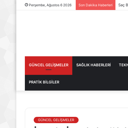
Saç B
Perşembe, Ağustos 6 2026
Son Dakika Haberleri
GÜNCEL GELİŞMELER
SAĞLIK HABERLERİ
TEKN
PRATİK BİLGİLER
GÜNCEL GELİŞMELER