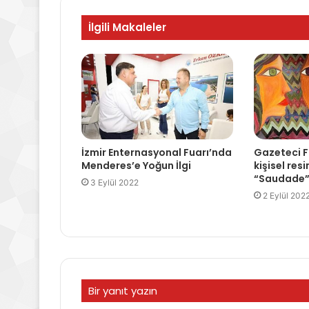
İlgili Makaleler
İzmir Enternasyonal Fuarı’nda
Gazeteci F
Menderes’e Yoğun İlgi
kişisel res
“Saudade”
3 Eylül 2022
2 Eylül 202
Bir yanıt yazın