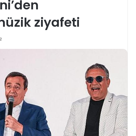
ni’den
zik ziyafeti
22