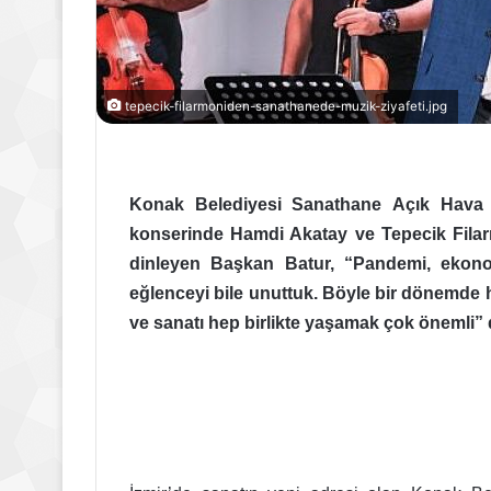
tepecik-filarmoniden-sanathanede-muzik-ziyafeti.jpg
Konak Belediyesi
Sanathane
Açık Hava S
konserinde Hamdi Akatay ve Tepecik Filarm
dinleyen Başkan Batur, “Pandemi, ekono
eğlenceyi bile unuttuk. Böyle bir dönemde 
ve sanatı hep birlikte yaşamak çok önemli” 