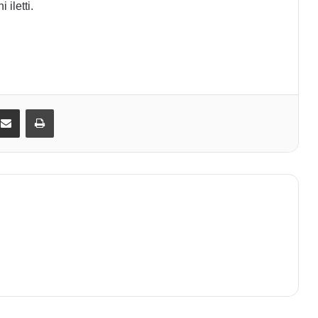
iletti.
kedIn
E-Posta ile paylaş
Yazdır