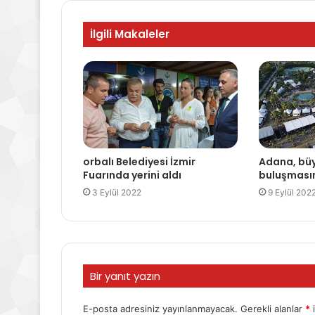
İlgili Makaleler
orbalı Belediyesi İzmir
Adana, büy
Fuarında yerini aldı
buluşmasın
3 Eylül 2022
9 Eylül 202
Bir yanıt yazın
E-posta adresiniz yayınlanmayacak.
Gerekli alanlar
*
i