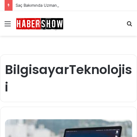
Saç Bakımında Uzmanlardan Gelen En Önemli İpuçları
Menü
A
y
...
BilgisayarTeknolojis
i