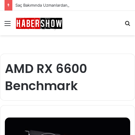
Saç Bakımında Uzmanlardan Gelen En Önemli İpuçları
Menü
A
y
...
AMD RX 6600
Benchmark