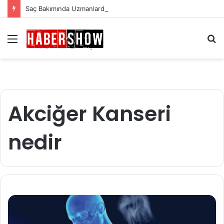
Saç Bakımında Uzmanlardan Gelen En Önemli İpuçları
Menü
A
y
...
Akciğer Kanseri
nedir