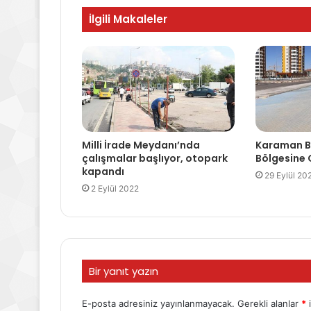
İlgili Makaleler
Milli İrade Meydanı’nda
Karaman Be
çalışmalar başlıyor, otopark
Bölgesine 
kapandı
29 Eylül 20
2 Eylül 2022
Bir yanıt yazın
E-posta adresiniz yayınlanmayacak.
Gerekli alanlar
*
i