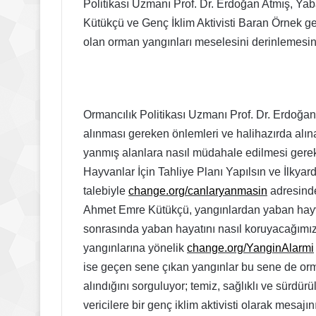
Politikası Uzmanı Prof. Dr. Erdoğan Atmış, Y
Kütükçü ve Genç İklim Aktivisti Baran Örnek g
olan orman yangınları meselesini derinlemesine
Ormancılık Politikası Uzmanı Prof. Dr. Erdoğan
alınması gereken önlemleri ve halihazırda alına
yanmış alanlara nasıl müdahale edilmesi gerek
Hayvanlar İçin Tahliye Planı Yapılsın ve İlkya
talebiyle
change.org/canlaryanmasin
adresind
Ahmet Emre Kütükçü, yangınlardan yaban hayvan
sonrasında yaban hayatını nasıl koruyacağımız
yangınlarına yönelik
change.org/YanginAlarmi
ise geçen sene çıkan yangınlar bu sene de orm
alındığını sorguluyor; temiz, sağlıklı ve sürdür
vericilere bir genç iklim aktivisti olarak mesajını 