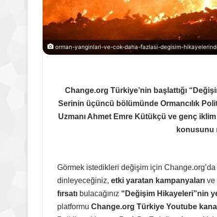
orman-yanginlari-ve-cok-daha-fazlasi-degisim-hikayelerind
Change.org Türkiye’nin başlattığı “Değiş
Serinin üçüncü bölümünde Ormancılık Polit
Uzmanı Ahmet Emre Kütükçü ve genç iklim a
konusunu m
Görmek istedikleri değişim için Change.org’da
dinleyeceğiniz,
etki yaratan kampanyaları
ve
fırsatı
bulacağınız
“Değişim Hikayeleri”nin 
platformu
Change.org Türkiye Youtube kanal