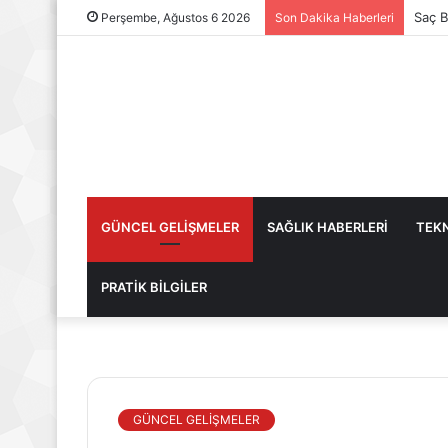
Saç B
Perşembe, Ağustos 6 2026
Son Dakika Haberleri
GÜNCEL GELİŞMELER
SAĞLIK HABERLERİ
TEKN
PRATİK BİLGİLER
GÜNCEL GELİŞMELER