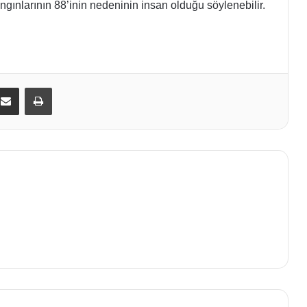
gınlarının 88’inin nedeninin insan olduğu söylenebilir.
kedIn
E-Posta ile paylaş
Yazdır