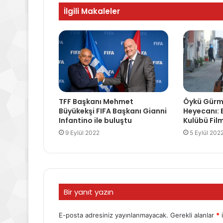
İlgili Makaleler
TFF Başkanı Mehmet
Öykü Gürm
Büyükekşi FIFA Başkanı Gianni
Heyecanı: 
Infantino ile buluştu
Kulübü Film
9 Eylül 2022
5 Eylül 202
Bir yanıt yazın
E-posta adresiniz yayınlanmayacak.
Gerekli alanlar
*
i