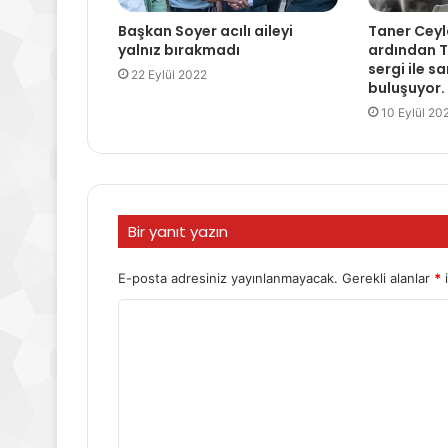
Başkan Soyer acılı aileyi
Taner Ceyla
yalnız bırakmadı
ardından Tü
sergi ile s
22 Eylül 2022
buluşuyor.
10 Eylül 20
Bir yanıt yazın
E-posta adresiniz yayınlanmayacak.
Gerekli alanlar
*
i