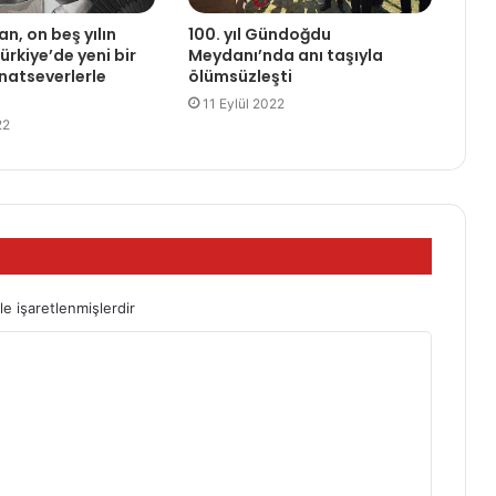
n, on beş yılın
100. yıl Gündoğdu
rkiye’de yeni bir
Meydanı’nda anı taşıyla
anatseverlerle
ölümsüzleşti
11 Eylül 2022
22
le işaretlenmişlerdir