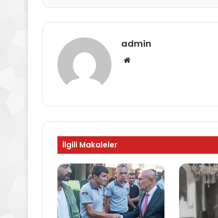
admin
Web
sitesi
İlgili Makaleler