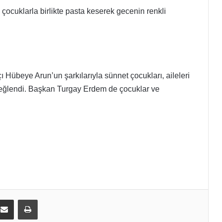
ocuklarla birlikte pasta keserek gecenin renkli
 Hübeye Arun’un şarkılarıyla sünnet çocukları, aileleri
a eğlendi. Başkan Turgay Erdem de çocuklar ve
kedIn
E-Posta ile paylaş
Yazdır