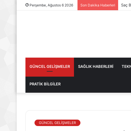
Saç B
Perşembe, Ağustos 6 2026
Son Dakika Haberleri
GÜNCEL GELİŞMELER
SAĞLIK HABERLERİ
TEKN
PRATİK BİLGİLER
GÜNCEL GELİŞMELER