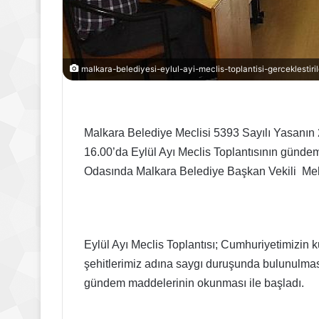
malkara-belediyesi-eylul-ayi-meclis-toplantisi-gerceklestiril
Malkara Belediye Meclisi 5393 Sayılı Yasanı
16.00’da Eylül Ayı Meclis Toplantısının günd
Odasında Malkara Belediye Başkan Vekili Meh
Eylül Ayı Meclis Toplantısı; Cumhuriyetimizin
şehitlerimiz adına saygı duruşunda bulunulmas
gündem maddelerinin okunması ile başladı.