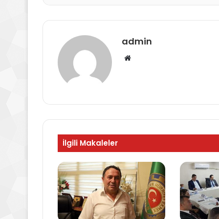
admin
Web
sitesi
İlgili Makaleler