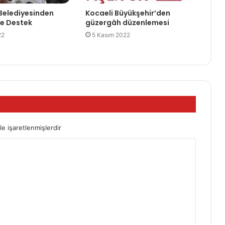
Belediyesinden
Kocaeli Büyükşehir’den
e Destek
güzergâh düzenlemesi
22
5 Kasım 2022
le işaretlenmişlerdir