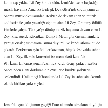
kadın rap yıldızı Lil Zey konuk oldu. İzmir’de lisede başladığı
müzik hayatına Amerika Birleşik Devletleri’ndeki dünyanın en
önemli müzik okullarından Berklee de devam eden ve müzik
endüstrisi ile şarkı yazarlığı eğitimi alan Lil Zey, Grammy ödüllü
isimlerle çalıştı. Türkiye’ye dönüp müzik hayatına devam eden Lil
Zey, kısa sürede Khontkar, Kökşvl, Metth gibi önemli isimlerle
yaptığı ortak çalışmalarla ismini duyurdu ve kendi albümünü de
çıkardı. Performansıyla ödüller kazanan, birçok festivalde sahne
alan Lil Zey, ilk solo konserini ise memleketi İzmir’de
91.
İzmir
Enternasyonal Fuarı’nda verdi. Genç şarkıcı, saatler
öncesinden alanı dolduran dinleyicilerle birlikte şarkılarını
seslendirdi. Ünlü rapçi Khontkar da Lil
Zey’in sahnesine konuk
olarak birlikte şarkı söyledi.
İzmir’de, çocukluğunun geçtiği Fuar alanında olmaktan duyduğu