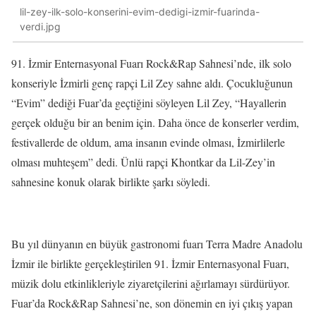
lil-zey-ilk-solo-konserini-evim-dedigi-izmir-fuarinda-
verdi.jpg
91. İzmir Enternasyonal Fuarı Rock&Rap Sahnesi’nde, ilk solo
konseriyle İzmirli genç rapçi Lil Zey sahne aldı. Çocukluğunun
“Evim” dediği Fuar’da geçtiğini söyleyen Lil Zey, “Hayallerin
gerçek olduğu bir an benim için. Daha önce de konserler verdim,
festivallerde de oldum, ama insanın evinde olması, İzmirlilerle
olması muhteşem” dedi. Ünlü rapçi Khontkar da Lil-Zey’in
sahnesine konuk olarak birlikte şarkı söyledi.
Bu yıl dünyanın en büyük gastronomi fuarı Terra Madre Anadolu
İzmir ile birlikte gerçekleştirilen 91. İzmir Enternasyonal Fuarı,
müzik dolu etkinlikleriyle ziyaretçilerini ağırlamayı sürdürüyor.
Fuar’da Rock&Rap Sahnesi’ne, son dönemin en iyi çıkış yapan