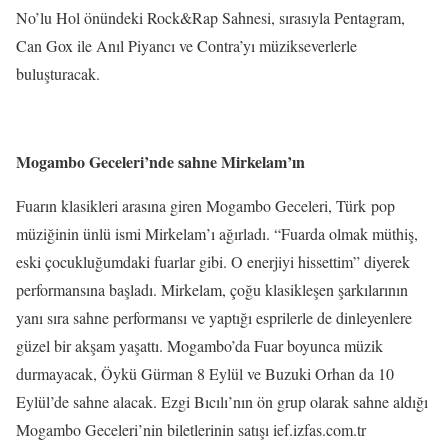
No’lu Hol önündeki Rock&Rap Sahnesi, sırasıyla Pentagram,
Can Gox ile Anıl Piyancı ve Contra’yı müzikseverlerle
buluşturacak.
Mogambo Geceleri’nde sahne Mirkelam’ın
Fuarın klasikleri arasına giren Mogambo Geceleri, Türk
p
op
müziğinin ünlü ismi Mirkelam’ı ağırladı. “Fuarda olmak müthiş,
eski çocukluğumdaki fuarlar gibi. O enerjiyi hissettim” diyerek
performansına başladı. Mirkelam, çoğu klasikleşen şarkılarının
yanı sıra sahne performansı ve yaptığı esprilerle de dinleyenlere
güzel bir akşam yaşattı. Mogambo’da Fuar boyunca müzik
durmayacak, Öykü Gürman 8 Eylül ve Buzuki Orhan da 10
Eylül’de sahne alacak. Ezgi Bıcılı’nın ön grup olarak sahne aldığı
Mogambo Geceleri’nin biletlerinin satışı ief.izfas.com.tr