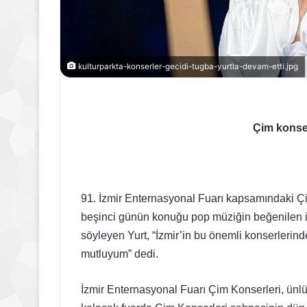
kulturparkta-konserler-gecidi-tugba-yurtla-devam-etti.jpg
Çim konser
91. İzmir Enternasyonal Fuarı kapsamındaki Ç
beşinci günün konuğu pop müziğin beğenilen is
söyleyen Yurt, “İzmir’in bu önemli konserlerin
mutluyum” dedi.
İzmir Enternasyonal Fuarı Çim Konserleri, ünlü 