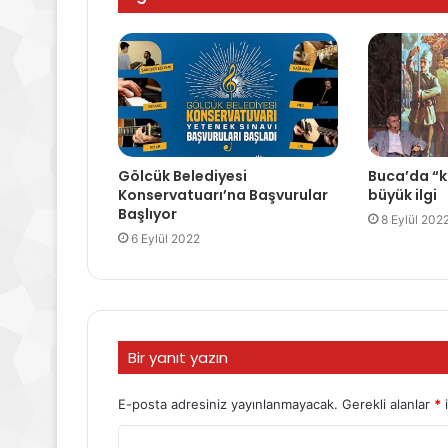
Gölcük Belediyesi
Buca’da “k
Konservatuarı’na Başvurular
büyük ilgi
Başlıyor
8 Eylül 202
6 Eylül 2022
Bir yanıt yazın
E-posta adresiniz yayınlanmayacak.
Gerekli alanlar
*
i