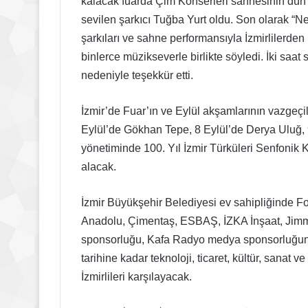
kalacak fuarda Çim Konserleri sahnesinin dü
sevilen şarkıcı Tuğba Yurt oldu. Son olarak “Ne
şarkıları ve sahne performansıyla İzmirlilerden 
binlerce müzikseverle birlikte söyledi. İki saat
nedeniyle teşekkür etti.
İzmir’de Fuar’ın ve Eylül akşamlarının vazgeç
Eylül’de Gökhan Tepe, 8 Eylül’de Derya Uluğ, 
yönetiminde 100. Yıl İzmir Türküleri Senfonik
alacak.
İzmir Büyükşehir Belediyesi ev sahipliğinde Fo
Anadolu, Çimentaş, ESBAŞ, İZKA İnşaat, Jimm
sponsorluğu, Kafa Radyo medya sponsorluğund
tarihine kadar teknoloji, ticaret, kültür, sanat 
İzmirlileri karşılayacak.