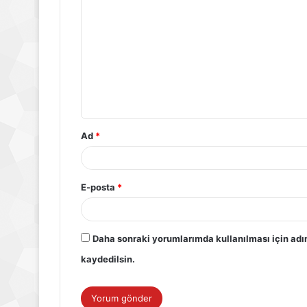
Ad
*
E-posta
*
Daha sonraki yorumlarımda kullanılması için adı
kaydedilsin.