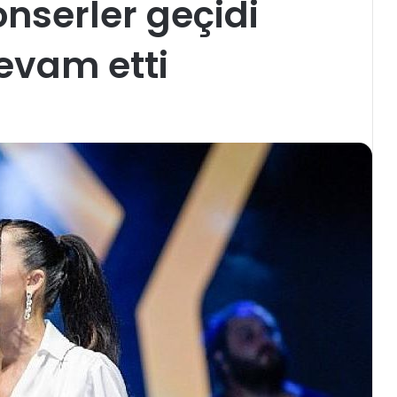
onserler geçidi
evam etti