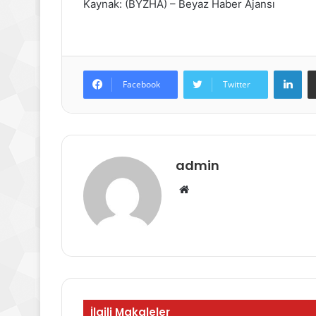
Kaynak: (BYZHA) – Beyaz Haber Ajansı
Lin
Facebook
Twitter
admin
Web
sitesi
İlgili Makaleler