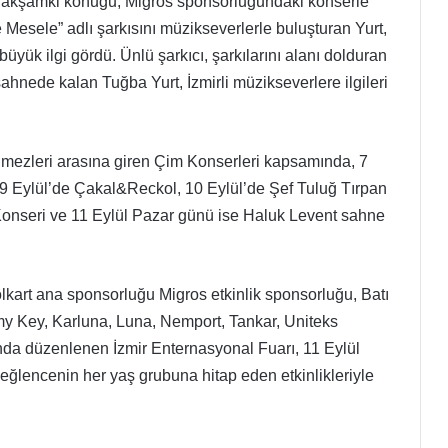
n akşamki konuğu, Migros sponsorluğundaki konserle
 Mesele” adlı şarkısını müzikseverlerle buluşturan Yurt,
büyük ilgi gördü. Ünlü şarkıcı, şarkılarını alanı dolduran
 sahnede kalan Tuğba Yurt, İzmirli müzikseverlere ilgileri
ilmezleri arasına giren Çim Konserleri kapsamında, 7
9 Eylül’de Çakal&Reckol, 10 Eylül’de Şef Tuluğ Tırpan
 Konseri ve 11 Eylül Pazar günü ise Haluk Levent sahne
lkart ana sponsorluğu Migros etkinlik sponsorluğu, Batı
y Key, Karluna, Luna, Nemport, Tankar, Uniteks
a düzenlenen İzmir Enternasyonal Fuarı, 11 Eylül
ve eğlencenin her yaş grubuna hitap eden etkinlikleriyle