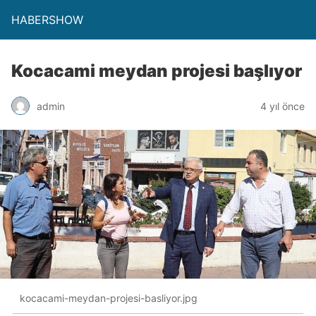
HABERSHOW
Kocacami meydan projesi başlıyor
admin
4 yıl önce
kocacami-meydan-projesi-basliyor.jpg