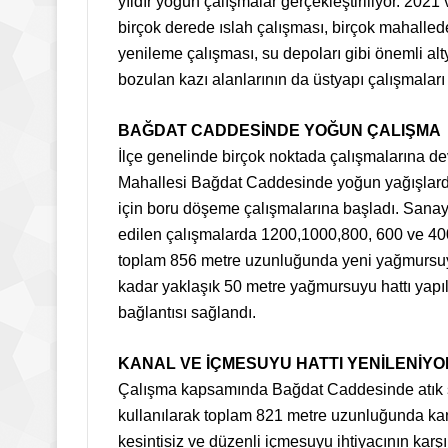
yıldır yoğun çalışmalar gerçekleştiriliyor. 20
birçok derede ıslah çalışması, birçok mahalle
yenileme çalışması, su depoları gibi önemli alty
bozulan kazı alanlarının da üstyapı çalışmaları
BAĞDAT CADDESİNDE YOĞUN ÇALIŞMA
İlçe genelinde birçok noktada çalışmalarına
Mahallesi Bağdat Caddesinde yoğun yağışlarda 
için boru döşeme çalışmalarına başladı. Sana
edilen çalışmalarda 1200,1000,800, 600 ve 40
toplam 856 metre uzunluğunda yeni yağmursuyu 
kadar yaklaşık 50 metre yağmursuyu hattı yapıl
bağlantısı sağlandı.
KANAL VE İÇMESUYU HATTI YENİLENİYO
Çalışma kapsamında Bağdat Caddesinde atık s
kullanılarak toplam 821 metre uzunluğunda kan
kesintisiz ve düzenli içmesuyu ihtiyacının karş