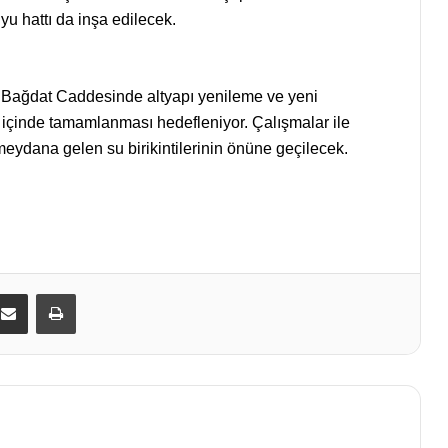
yu hattı da inşa edilecek.
 Bağdat Caddesinde altyapı yenileme ve yeni
içinde tamamlanması hedefleniyor. Çalışmalar ile
eydana gelen su birikintilerinin önüne geçilecek.
kedIn
E-Posta ile paylaş
Yazdır