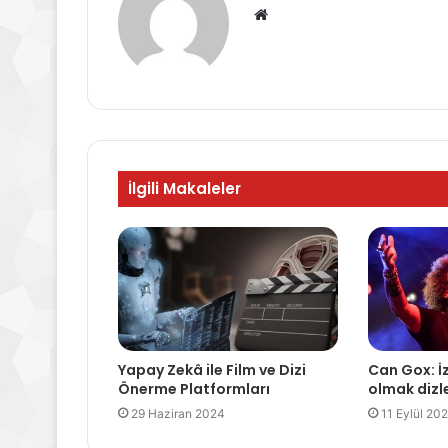
Web
sitesi
İlgili Makaleler
Yapay Zekâ ile Film ve Dizi
Can Gox: İ
Önerme Platformları
olmak dizle
29 Haziran 2024
11 Eylül 20