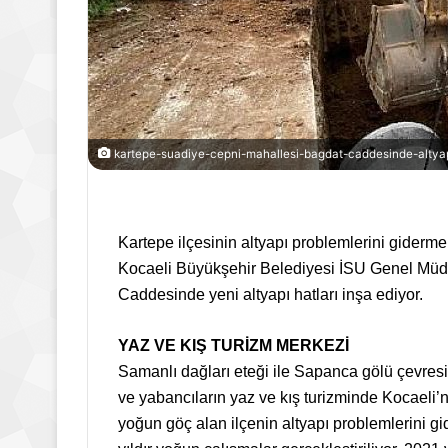
kartepe-suadiye-cepni-mahallesi-bagdat-caddesinde-altyapi
Kartepe ilçesinin altyapı problemlerini gidermek
Kocaeli Büyükşehir Belediyesi İSU Genel Müdü
Caddesinde yeni altyapı hatları inşa ediyor.
YAZ VE KIŞ TURİZM MERKEZİ
Samanlı dağları eteği ile Sapanca gölü çevresi
ve yabancıların yaz ve kış turizminde Kocaeli’
yoğun göç alan ilçenin altyapı problemlerini 