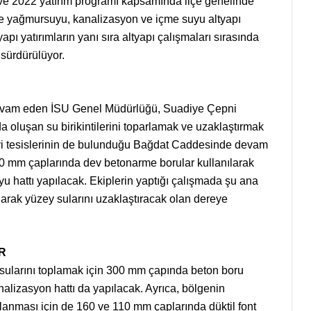
21 ve 2022 yatırım programı kapsamında ilçe genelinde
de yağmursuyu, kanalizasyon ve içme suyu altyapı
apı yatırımların yanı sıra altyapı çalışmaları sırasında
 sürdürülüyor.
 devam eden İSU Genel Müdürlüğü, Suadiye Çepni
oluşan su birikintilerini toparlamak ve uzaklaştırmak
yi tesislerinin de bulunduğu Bağdat Caddesinde devam
0 mm çaplarında dev betonarme borular kullanılarak
hattı yapılacak. Ekiplerin yaptığı çalışmada şu ana
arak yüzey sularını uzaklaştıracak olan dereye
R
ularını toplamak için 300 mm çapında beton boru
alizasyon hattı da yapılacak. Ayrıca, bölgenin
ılanması için de 160 ve 110 mm çaplarında düktil font