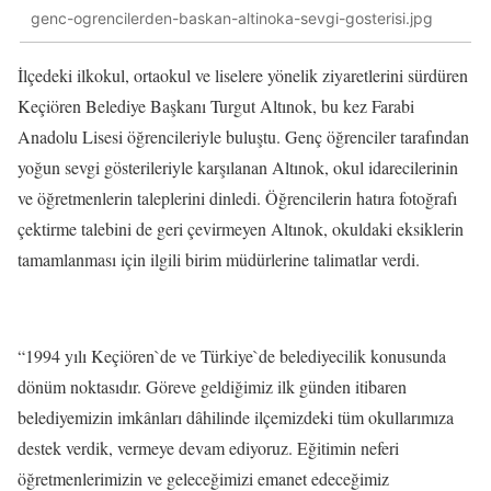
genc-ogrencilerden-baskan-altinoka-sevgi-gosterisi.jpg
İlçedeki ilkokul, ortaokul ve liselere yönelik ziyaretlerini sürdüren
Keçiören Belediye Başkanı Turgut Altınok, bu kez Farabi
Anadolu Lisesi öğrencileriyle buluştu. Genç öğrenciler tarafından
yoğun sevgi gösterileriyle karşılanan Altınok, okul idarecilerinin
ve öğretmenlerin taleplerini dinledi. Öğrencilerin hatıra fotoğrafı
çektirme talebini de geri çevirmeyen Altınok, okuldaki eksiklerin
tamamlanması için ilgili birim müdürlerine talimatlar verdi.
“1994 yılı Keçiören`de ve Türkiye`de belediyecilik konusunda
dönüm noktasıdır. Göreve geldiğimiz ilk günden itibaren
belediyemizin imkânları dâhilinde ilçemizdeki tüm okullarımıza
destek verdik, vermeye devam ediyoruz. Eğitimin neferi
öğretmenlerimizin ve geleceğimizi emanet edeceğimiz