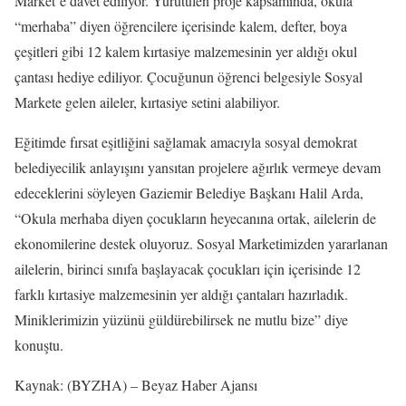
Market’e davet ediliyor. Yürütülen proje kapsamında, okula
“merhaba” diyen öğrencilere içerisinde kalem, defter, boya
çeşitleri gibi 12 kalem kırtasiye malzemesinin yer aldığı okul
çantası hediye ediliyor. Çocuğunun öğrenci belgesiyle Sosyal
Markete gelen aileler, kırtasiye setini alabiliyor.
Eğitimde fırsat eşitliğini sağlamak amacıyla sosyal demokrat
belediyecilik anlayışını yansıtan projelere ağırlık vermeye devam
edeceklerini söyleyen Gaziemir Belediye Başkanı Halil Arda,
“Okula merhaba diyen çocukların heyecanına ortak, ailelerin de
ekonomilerine destek oluyoruz. Sosyal Marketimizden yararlanan
ailelerin, birinci sınıfa başlayacak çocukları için içerisinde 12
farklı kırtasiye malzemesinin yer aldığı çantaları hazırladık.
Miniklerimizin yüzünü güldürebilirsek ne mutlu bize” diye
konuştu.
Kaynak: (BYZHA) – Beyaz Haber Ajansı