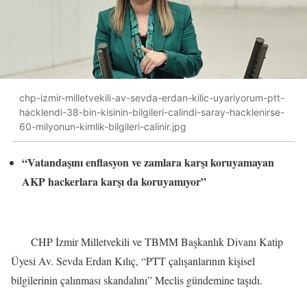
chp-izmir-milletvekili-av-sevda-erdan-kilic-uyariyorum-ptt-
hacklendi-38-bin-kisinin-bilgileri-calindi-saray-hacklenirse-
60-milyonun-kimlik-bilgileri-calinir.jpg
“Vatandaşını enflasyon ve zamlara karşı koruyamayan
AKP hackerlara karşı da koruyamıyor”
CHP İzmir Milletvekili ve TBMM Başkanlık Divanı Katip
Üyesi Av. Sevda Erdan Kılıç, “PTT çalışanlarının kişisel
bilgilerinin çalınması skandalını” Meclis gündemine taşıdı.