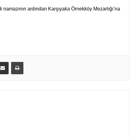
ndi namazının ardından Karşıyaka Örnekköy Mezarlığı’na
kedIn
E-Posta ile paylaş
Yazdır