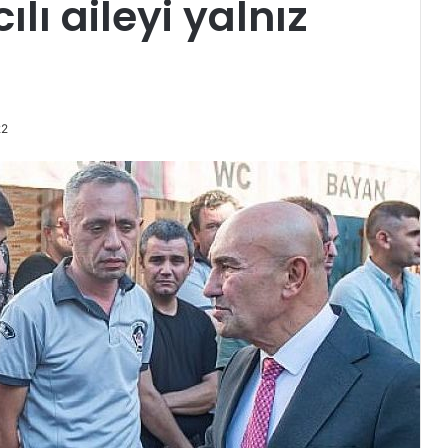
lı aileyi yalnız
22