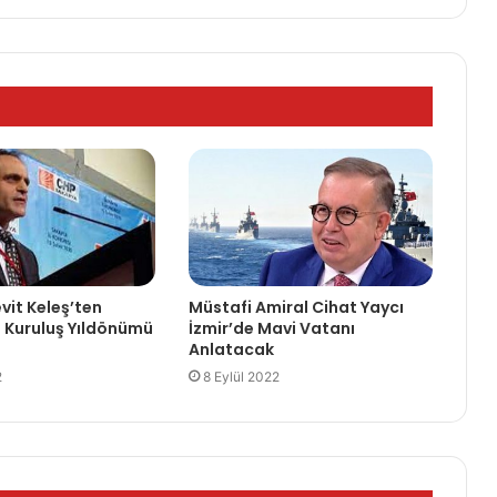
it Keleş’ten
Müstafi Amiral Cihat Yaycı
. Kuruluş Yıldönümü
İzmir’de Mavi Vatanı
Anlatacak
2
8 Eylül 2022