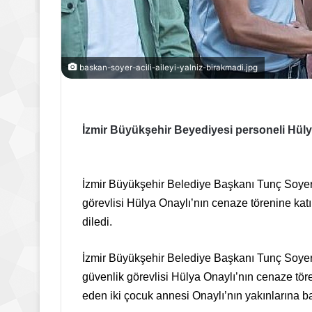
baskan-soyer-acili-aileyi-yalniz-birakmadi.jpg
İzmir Büyükşehir Beyediyesi personeli Hül
İzmir Büyükşehir Belediye Başkanı Tunç Soyer,
görevlisi Hülya Onaylı’nın cenaze törenine kat
diledi.
İzmir Büyükşehir Belediye Başkanı Tunç Soye
güvenlik görevlisi Hülya Onaylı’nın cenaze tör
eden iki çocuk annesi Onaylı’nın yakınlarına ba