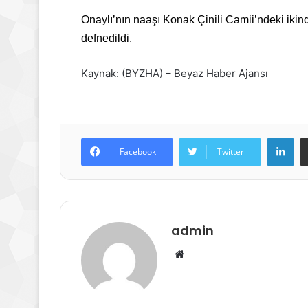
Onaylı’nın naaşı Konak Çinili Camii’ndeki iki
defnedildi.
Kaynak: (BYZHA) – Beyaz Haber Ajansı
Lin
Facebook
Twitter
admin
Web
sitesi