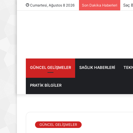
Saç B
Cumartesi, Ağustos 8 2026
Son Dakika Haberleri
GÜNCEL GELİŞMELER
SAĞLIK HABERLERİ
TEKN
PRATİK BİLGİLER
GÜNCEL GELİŞMELER