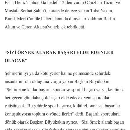
Esila Deniz’i, atıcılıkta hedefi 12’den vuran Oğuzhan Tüzün ve
Mustafa Serhat Şahin’i, karatede derece yapan Tuba Yakan,
Burak Mert Can ile halter alanında dünyaları kaldıran Berfin
Altun ve Ceren Akarsu’yu tek tek tebrik etti.
“SİZİ ÖRNEK ALARAK BAŞARI ELDE EDENLER
OLACAK”
Şehirlerin iyi ya da kötü yerler haline gelmesinde şehirdeki
insanların rolü olduğuna vurgu yapan Başkan Büyükakın,
“Şehirde ne kadar başarılı sporcu ve sportif başarı varsa, kentimiz
her geçen gün daha çok başarı elde edecek yeni sporcular
yetiştirecek. Bu şehirde spor başarısı, kültürel, sanatsal başarılar
konuşuluyorsa toplum o yönde ilerler” dedi. Başarılı sporculara
dönük olarak Başkan Büyükakın ayrıca, “Sizi örnek alarak başarı
elde edenler olacak. Siz farkında olmadan sizi örnek alan çocuklar