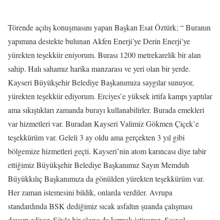
Törende açılış konuşmasını yapan Başkan Esat Öztürk; “ Buranın
yapımına destekte bulunan Akfen Enerji’ye Derin Enerji’ye
yürekten teşekkür eniyorum. Burası 1200 metrekarelik bir alan
sahip. Halı sahamız harika manzarası ve yeri olan bir yerde.
Kayseri Büyükşehir Belediye Başkanımıza saygılar sunuyor,
yürekten teşekkür ediyorum. Erciyes’e yüksek irtifa kampı yaptılar
ama sıkıştıkları zamanda burayı kullanabilirler. Burada emekleri
var hizmetleri var. Buradan Kayseri Valimiz Gökmen Çiçek’e
teşekkürüm var. Geleli 3 ay oldu ama gerçekten 3 yıl gibi
bölgemize hizmetleri geçti. Kayseri’nin atom karıncası diye tabir
ettiğimiz Büyükşehir Belediye Başkanımız Sayın Memduh
Büyükkılıç Başkanımıza da gönülden yürekten teşekkürüm var.
Her zaman istemesini bildik, onlarda verdiler. Avrupa
standardında BSK dediğimiz sıcak asfaltın şuanda çalışması
devam ediyor. Şöyle bir algıyı da kırmak istiyoruz. Sosyal