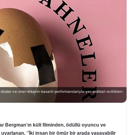
dar-ve-oner-erkanin-basarili-performanslariyla-yer-aldiklari-evlilikten-
r Bergman’ın kült filminden, ödüllü oyuncu ve
arlanan, ‘’İki insan bir ömür bir arada yaşayabilir