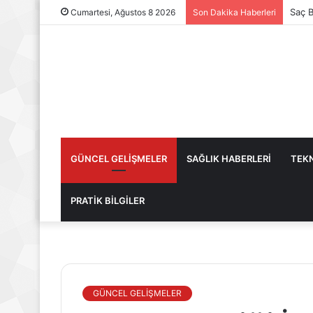
Saç B
Cumartesi, Ağustos 8 2026
Son Dakika Haberleri
GÜNCEL GELİŞMELER
SAĞLIK HABERLERİ
TEKN
PRATİK BİLGİLER
GÜNCEL GELİŞMELER