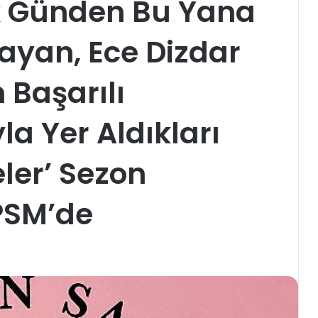
lk Günden Bu Yana
ayan, Ece Dizdar
 Başarılı
la Yer Aldıkları
eler’ Sezon
PSM’de