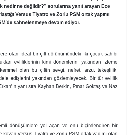
şk nedir ne değildir?” sorularına yanıt arayan Ece
laştığı Versus Tiyatro ve Zorlu PSM ortak yapımı
 PSM’de sahnelenmeye devam ediyor.
ere olan ideal bir çift görünümündeki iki çocuk sahibi
dukları evliliklerinin kimi dönemlerini yakından izleme
kemmel olan bu çiftin sevgi, nefret, arzu, tekeşlilik,
dele edişlerini yakından gözlemleyecek. Bir tür evlilik
rkan’ın yanı sıra Kayhan Berkin, Pınar Göktaş ve Naz
mli dönüşümlere yol açan ve onu biçimlendiren bir
ne koyan Versus Tiyatro ve Zorlu PSM ortak yapımı olan