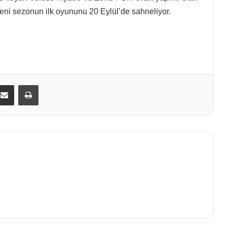
eni sezonun ilk oyununu 20 Eylül’de sahneliyor.
kedIn
E-Posta ile paylaş
Yazdır