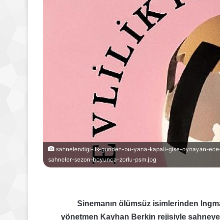
sahnelendigi-ilk-gunden-bu-yana-kapali-gise-oynayan-ece-diz
sahneler-sezon-boyunca-zorlu-psm.jpg
Sinemanın ölümsüz isimlerinden Ingma
yönetmen Kayhan Berkin rejisiyle sahneye uy