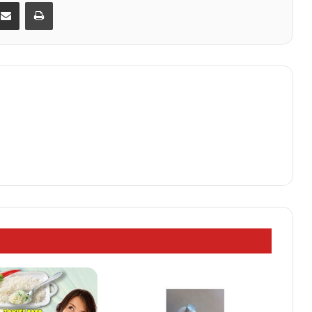
kedIn
E-Posta ile paylaş
Yazdır