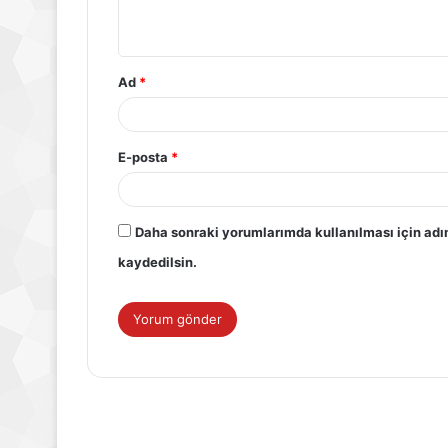
Ad
*
E-posta
*
Daha sonraki yorumlarımda kullanılması için adı
kaydedilsin.