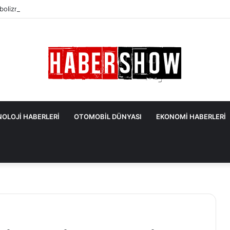
olizmayı Hızlandıran ve Yavaşlatan Besinler
OLOJİ HABERLERİ
OTOMOBİL DÜNYASI
EKONOMİ HABERLERİ