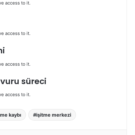
e access to it.
e access to it.
mi
e access to it.
vuru süreci
e access to it.
tme kaybı
işitme merkezi