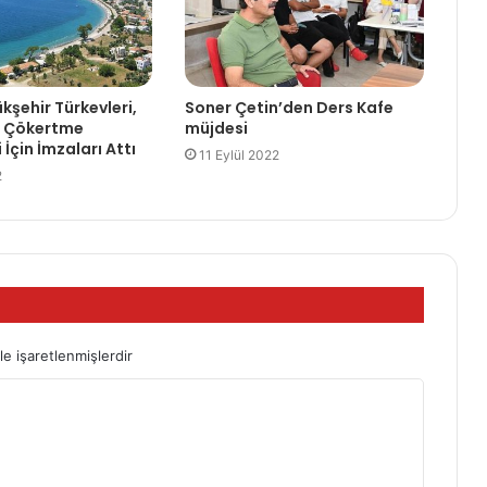
kşehir Türkevleri,
Soner Çetin’den Ders Kafe
e Çökertme
müjdesi
 İçin İmzaları Attı
11 Eylül 2022
2
le işaretlenmişlerdir