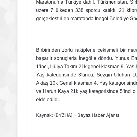
Maratonu’na Türkiye dahil, Türkmenistan, Sı
üzere 7 ülkeden 338 sporcu katıldı. 21 kilo
gerçekleştirilen maratonda İnegöl Belediye Spo
Birbirinden zorlu rakiplerle çekişmeli bir m
başarılı sonuçlarla İnegöl’e döndü. Yunus 
1’inci, Hülya Takım 21k genel klasman 9. Yaş 
Yaş kategorisinde 3’üncü, Sezgin Uluhan 10
Aktaş 10k Genel klasman 4. Yaş kategorisind
ve Harun Kaya 21k yaş kategorisinde 5’inci o
elde edildi.
Kaynak: (BYZHA) – Beyaz Haber Ajansı