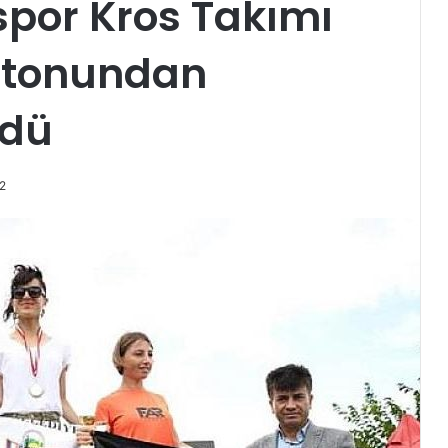
spor Kros Takımı
atonundan
ndü
22