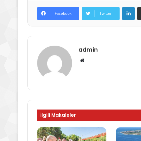
Lin
Facebook
Twitter
admin
Web
sitesi
İlgili Makaleler