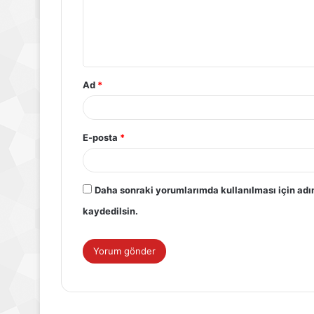
Ad
*
E-posta
*
Daha sonraki yorumlarımda kullanılması için adı
kaydedilsin.