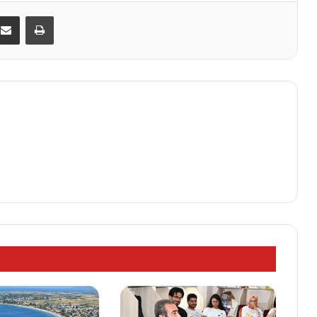
kedIn
E-Posta ile paylaş
Yazdır