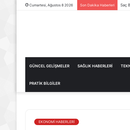
Saç B
Cumartesi, Ağustos 8 2026
Son Dakika Haberleri
GÜNCEL GELİŞMELER
SAĞLIK HABERLERİ
TEKN
PRATİK BİLGİLER
EKONOMİ HABERLERİ