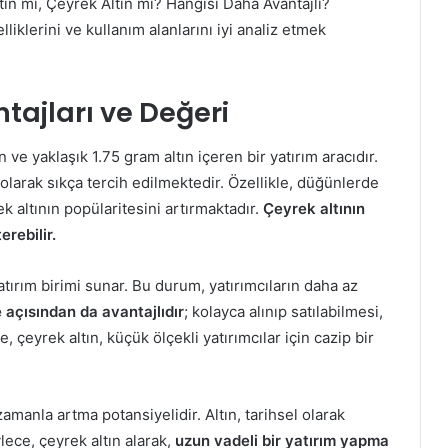
ın mı, Çeyrek Altın mı? Hangisi Daha Avantajlı?
liklerini ve kullanım alanlarını iyi analiz etmek
tajları ve Değeri
n ve yaklaşık 1.75 gram altın içeren bir yatırım aracıdır.
olarak sıkça tercih edilmektedir. Özellikle, düğünlerde
k altının popülaritesini artırmaktadır.
Çeyrek altının
erebilir.
atırım birimi sunar. Bu durum, yatırımcıların daha az
te açısından da avantajlıdır
; kolayca alınıp satılabilmesi,
, çeyrek altın, küçük ölçekli yatırımcılar için cazip bir
zamanla artma potansiyelidir. Altın, tarihsel olarak
lece, çeyrek altın alarak,
uzun vadeli bir yatırım yapma