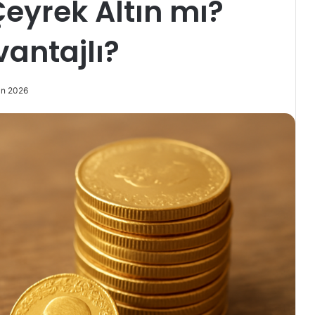
Çeyrek Altın mı?
antajlı?
an 2026