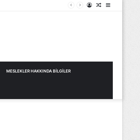
Kayıt
Rastgele
Kenar
Ol
Makale
Bölmesi
MESLEKLER HAKKINDA BİLGİLER