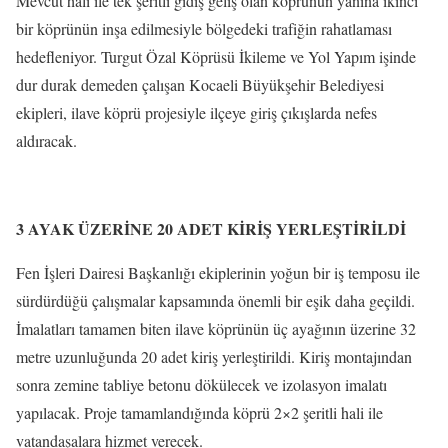
Mevcut hali ile tek şeritli gidiş geliş olan köprünün yanına ikinci
bir köprünün inşa edilmesiyle bölgedeki trafiğin rahatlaması
hedefleniyor. Turgut Özal Köprüsü İkileme ve Yol Yapım işinde
dur durak demeden çalışan Kocaeli Büyükşehir Belediyesi
ekipleri, ilave köprü projesiyle ilçeye giriş çıkışlarda nefes
aldıracak.
3 AYAK ÜZERİNE 20 ADET KİRİŞ YERLEŞTİRİLDİ
Fen İşleri Dairesi Başkanlığı ekiplerinin yoğun bir iş temposu ile
sürdürdüğü çalışmalar kapsamında önemli bir eşik daha geçildi.
İmalatları tamamen biten ilave köprünün üç ayağının üzerine 32
metre uzunluğunda 20 adet kiriş yerleştirildi. Kiriş montajından
sonra zemine tabliye betonu dökülecek ve izolasyon imalatı
yapılacak. Proje tamamlandığında köprü 2×2 şeritli hali ile
vatandaşalara hizmet verecek.