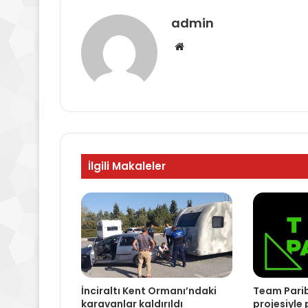
admin
Web
sitesi
İlgili Makaleler
İnciraltı Kent Ormanı’ndaki
Team Pari
karavanlar kaldırıldı
projesiyle