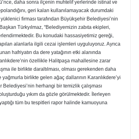
’nce, daha sonra ilçenin muhtelif yerlerinde istinat ve
polandığını, geri kalan kullanılamayacak durumdaki
 yüklenici firması tarafından Büyükşehir Belediyesi’nin
Başkan Türkyılmaz, “Belediyemizin zabıta ekipleri,
ğerlendirmektedir. Bu konudaki hassasiyetimiz gereği,
lan alanlarla ilgili cezai işlemleri uyguluyoruz. Ayrıca
nan hafriyatın da dere yatağının etki alanında
ranlıkdere’nin özellikle Halitpaşa mahallesine zarar
aşma ile birlikte daraltılması, olması gerekenden daha
 yağmurla birlikte gelen ağaç dallarının Karanlıkdere’yi
r Belediyesi’nin herhangi bir temizlik çalışması
luşturduğu yıkım da gözle görülmektedir. İlerleyen
yaptığı tüm bu tespitleri rapor halinde kamuoyuna