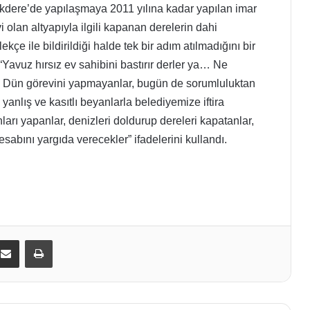
ıkdere’de yapılaşmaya 2011 yılına kadar yapılan imar
olan altyapıyla ilgili kapanan derelerin dahi
çe ile bildirildiği halde tek bir adım atılmadığını bir
avuz hırsız ev sahibini bastırır derler ya… Ne
z. Dün görevini yapmayanlar, bugün de sorumluluktan
 yanlış ve kasıtlı beyanlarla belediyemize iftira
arı yapanlar, denizleri doldurup dereleri kapatanlar,
hesabını yargıda verecekler” ifadelerini kullandı.
kedIn
E-Posta ile paylaş
Yazdır