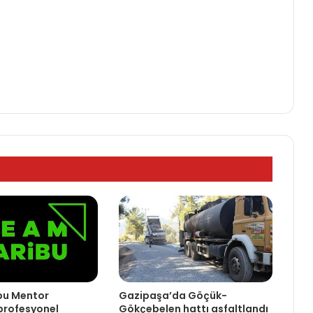
bu Mentor
Gazipaşa’da Göçük-
 profesyonel
Gökçebelen hattı asfaltlandı