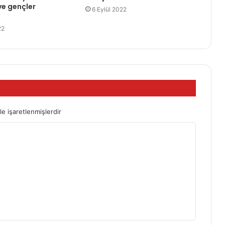
ve gençler
6 Eylül 2022
22
le işaretlenmişlerdir