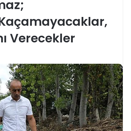
maz;
 Kaçamayacaklar,
ı Verecekler