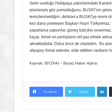
Selin vurduğu Halitpaşa yakınlarındaki Karanl
planlarıyla göz yumulduğunu, BUSKİ’nin görevi 
temizlenmediğini, defalarca BUSKİ’ye resmi dilek
kez daha yineleyen Başkan Hayri Türkyılmaz, “Y
yaparlarsa yapsınlar, güneş balçıkla sıvanma
kaçıp, ihmal ve yanlışlarını ört pas etmek adına
atmaktadırlar. Daha önce de söyledim. Bu planl
altyapıyı ihmal edenler, elde ettikleri rantların 
Kaynak: (BYZHA) – Beyaz Haber Ajansı
Lin
Facebook
Twitter