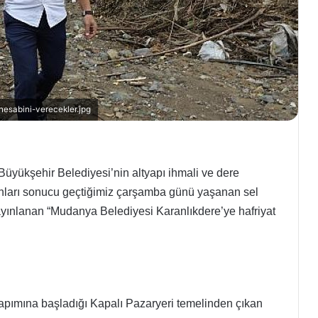
esabini-verecekler.jpg
yükşehir Belediyesi’nin altyapı ihmali ve dere
anları sonucu geçtiğimiz çarşamba günü yaşanan sel
yayınlanan “Mudanya Belediyesi Karanlıkdere’ye hafriyat
pımına başladığı Kapalı Pazaryeri temelinden çıkan