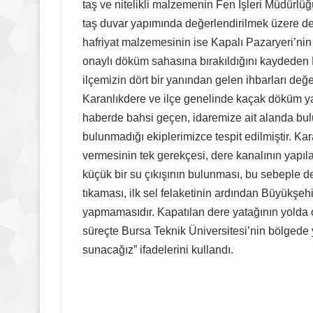
taş ve nitelikli malzemenin Fen İşleri Müdürlüğü
taş duvar yapımında değerlendirilmek üzere de
hafriyat malzemesinin ise Kapalı Pazaryeri’nin
onaylı döküm sahasına bırakıldığını kaydeden 
ilçemizin dört bir yanından gelen ihbarları de
Karanlıkdere ve ilçe genelinde kaçak döküm yapı
haberde bahsi geçen, idaremize ait alanda bulu
bulunmadığı ekiplerimizce tespit edilmiştir. Ka
vermesinin tek gerekçesi, dere kanalının yapıl
küçük bir su çıkışının bulunması, bu sebeple de
tıkaması, ilk sel felaketinin ardından Büyükşehi
yapmamasıdır. Kapatılan dere yatağının yolda o
süreçte Bursa Teknik Üniversitesi’nin bölgede 
sunacağız” ifadelerini kullandı.