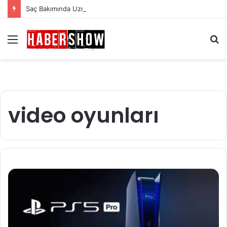
Saç Bakımında Uzmanlardan Gelen En Önemli İpuçları
Menü
A
y
...
video oyunları