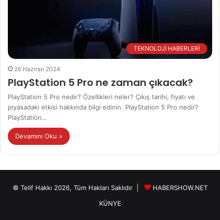
TEKNOLOJİ HABERLERİ
26 Haziran 2024
PlayStation 5 Pro ne zaman çıkacak?
PlayStation 5 Pro nedir? Özellikleri neler? Çıkış tarihi, fiyatı ve
piyasadaki etkisi hakkında bilgi edinin. PlayStation 5 Pro nedir?
PlayStation…
Devamını Oku »
© Telif Hakkı 2026, Tüm Hakları Saklıdır |
HABERSHOW.NET
KÜNYE