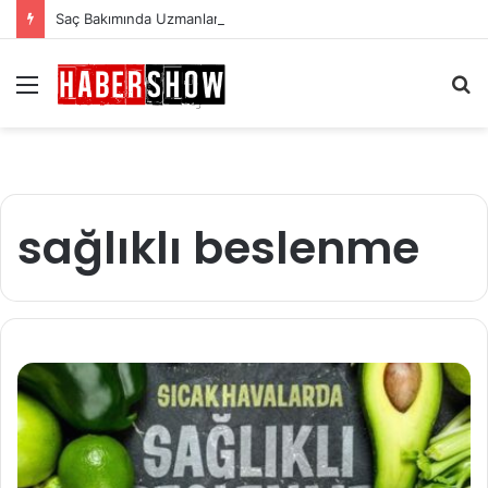
Saç Bakımında Uzmanlardan Gelen En Önemli İpuçları
Menü
A
y
...
sağlıklı beslenme