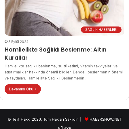
SAĞLIK HABERLERİ
8 Eylül 2024
Hamilelikte Sağlıklı Beslenme: Altın
Kurallar
Hamilelikte sağlıklı beslenme, su tüketimi, vitamin takviyeleri ve
atıştırmalıklar hakkında önemli bilgiler. Dengeli beslenmenin önemi
ve faydaları. Hamilelikte Sağlıklı Beslenmenin…
Devamını Oku »
© Telif Hakkı 2026, Tüm Hakları Saklıdır |
HABERSHOW.NET
KÜNYE