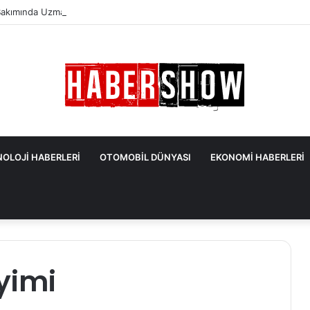
akımında Uzmanlardan Gelen En Önemli İpuçları
OLOJİ HABERLERİ
OTOMOBİL DÜNYASI
EKONOMİ HABERLERİ
yimi