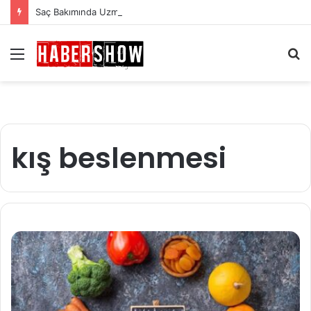
Saç Bakımında Uzmanlardan Gelen En Önemli İpuçları
Menü
A
y
...
kış beslenmesi