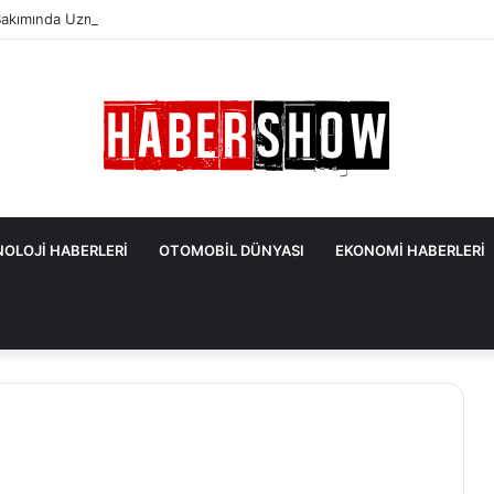
akımında Uzmanlardan Gelen En Önemli İpuçları
OLOJİ HABERLERİ
OTOMOBİL DÜNYASI
EKONOMİ HABERLERİ