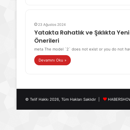
23 Ağustos 2024
Yatakta Rahatlık ve Şıklıkta Yeni
Önerileri
meta The model `2` does not exist or you do not have
Devamını Oku »
© Telif Hakkı 2026, Tüm Hakları Saklıdır |
HABERSHO