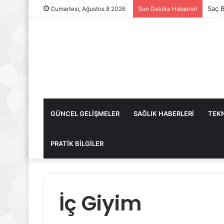
Saç B
Cumartesi, Ağustos 8 2026
Son Dakika Haberleri
GÜNCEL GELİŞMELER
SAĞLIK HABERLERİ
TEKN
PRATİK BİLGİLER
İç Giyim