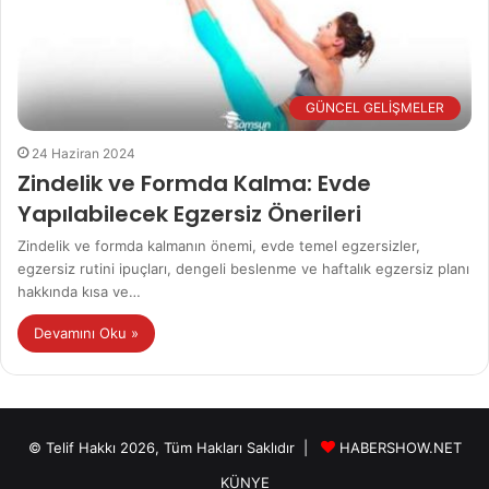
GÜNCEL GELİŞMELER
24 Haziran 2024
Zindelik ve Formda Kalma: Evde
Yapılabilecek Egzersiz Önerileri
Zindelik ve formda kalmanın önemi, evde temel egzersizler,
egzersiz rutini ipuçları, dengeli beslenme ve haftalık egzersiz planı
hakkında kısa ve…
Devamını Oku »
© Telif Hakkı 2026, Tüm Hakları Saklıdır |
HABERSHOW.NET
KÜNYE