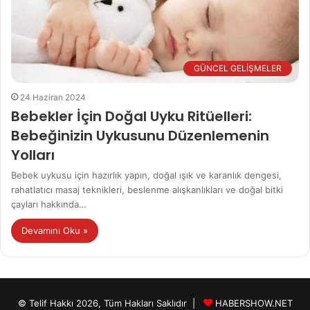
GÜNCEL GELİŞMELER
24 Haziran 2024
Bebekler İçin Doğal Uyku Ritüelleri:
Bebeğinizin Uykusunu Düzenlemenin
Yolları
Bebek uykusu için hazırlık yapın, doğal ışık ve karanlık dengesi,
rahatlatıcı masaj teknikleri, beslenme alışkanlıkları ve doğal bitki
çayları hakkında…
Devamını Oku »
© Telif Hakkı 2026, Tüm Hakları Saklıdır |
HABERSHOW.NET