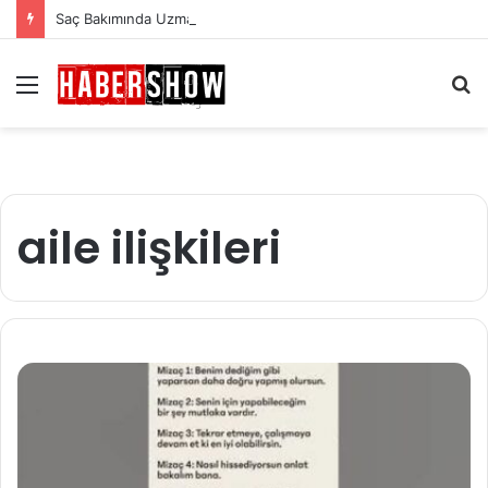
Saç Bakımında Uzmanlardan Gelen En Önemli İpuçları
Menü
A
y
...
aile ilişkileri