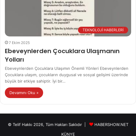
TEKNOLOJİ HABERLERİ
7 Ekim 2025
Ebeveynlerden Çocuklara Ulaşmanın
Yolları
Ebeveynlerden Çocuklara Ulaşımın Önemli Yönleri Ebeveynlerden
Çocuklara ulaşım, çocukların duygusal ve sosyal gelişimi üzerinde
büyük bir etkiye sahiptir. İyi bir…
Devamını Oku »
© Telif Hakkı 2026, Tüm Hakları Saklıdır |
HABERSHOW.NET
KÜNYE