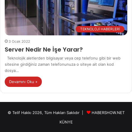
TEKNOLOJİ HABERLERİ
3 Ocak 2022
Server Nedir Ne İşe Yarar?
Teknolojik aletlerden bilgisayar veya cep telefonu gibi bir web
sitesine girdiğiniz zaman telefonunuza o siteye ait olan kod
dosya…
Devamını Oku »
© Telif Hakkı 2026, Tüm Hakları Saklıdır |
HABERSHOW.NET
KÜNYE