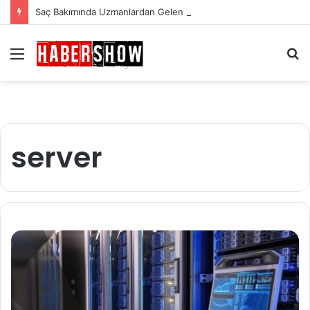
Saç Bakımında Uzmanlardan Gelen En Önemli İpuçları
Menü
A
y
...
server