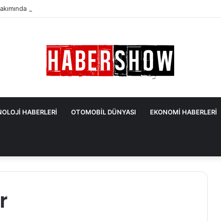
akımında Uzmanlardan Gelen En Önemli İpuçları
OLOJİ HABERLERİ
OTOMOBİL DÜNYASI
EKONOMİ HABERLERİ
r