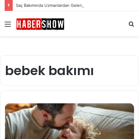
Saç Bakımında Uzmanlardan Gelen En Önemli İpuçları
Menü
A
y
...
bebek bakımı